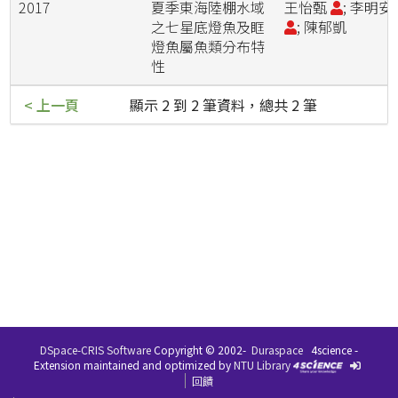
2017
夏季東海陸棚水域
王怡甄
; 李明安
之七星底燈魚及眶
; 陳郁凱
燈魚屬魚類分布特
性
< 上一頁
顯示 2 到 2 筆資料，總共 2 筆
DSpace-CRIS Software
Copyright © 2002-
Duraspace
4science -
Extension maintained and optimized by
NTU Library
回饋