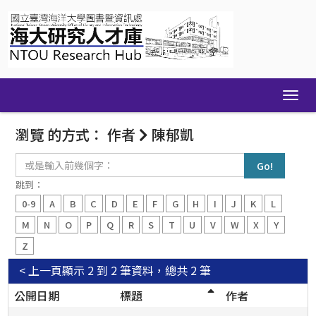
Skip
navigation
瀏覽 的方式： 作者
陳郁凱
或
是
輸
跳到：
入
0-9
A
B
C
D
E
F
G
H
I
J
K
L
前
幾
M
N
O
P
Q
R
S
T
U
V
W
X
Y
個
Z
字：
< 上一頁
顯示 2 到 2 筆資料，總共 2 筆
公開日期
標題
作者