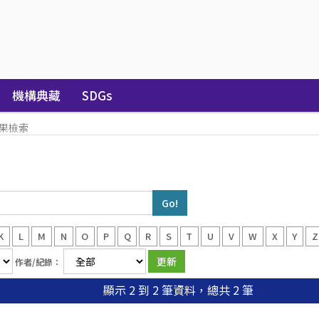
機構典藏
SDGs
果檢索
K
L
M
N
O
P
Q
R
S
T
U
V
W
X
Y
Z
作者/紀錄：
顯示 2 到 2 筆資料，總共 2 筆