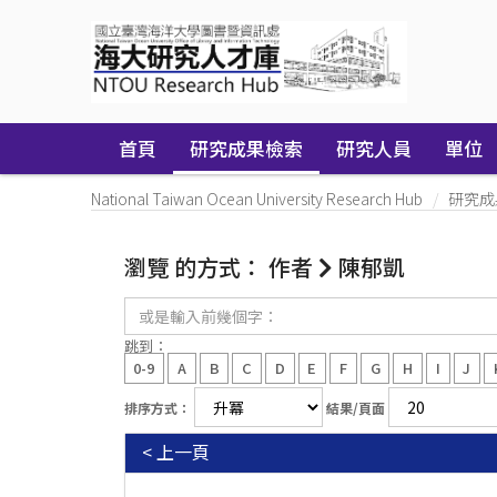
Skip
navigation
首頁
研究成果檢索
研究人員
單位
National Taiwan Ocean University Research Hub
研究成
瀏覽 的方式： 作者
陳郁凱
或
是
輸
跳到：
入
0-9
A
B
C
D
E
F
G
H
I
J
前
幾
排序方式：
結果/頁面
個
字：
< 上一頁