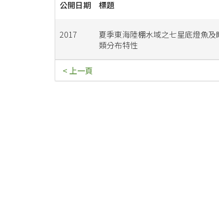
公開日期
標題
2017
夏季東海陸棚水域之七星底燈魚及
類分布特性
< 上一頁