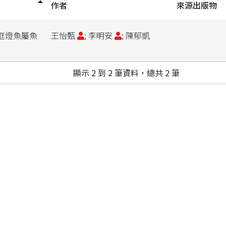
作者
來源出版物
眶燈魚屬魚
王怡甄
; 李明安
; 陳郁凱
顯示 2 到 2 筆資料，總共 2 筆