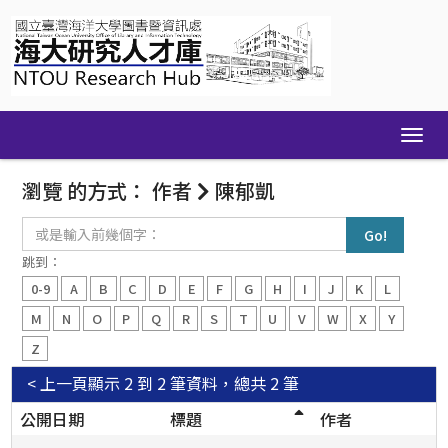
Skip
navigation
瀏覽 的方式： 作者
陳郁凱
或
是
輸
跳到：
入
0-9
A
B
C
D
E
F
G
H
I
J
K
L
前
幾
M
N
O
P
Q
R
S
T
U
V
W
X
Y
個
Z
字：
< 上一頁
顯示 2 到 2 筆資料，總共 2 筆
公開日期
標題
作者