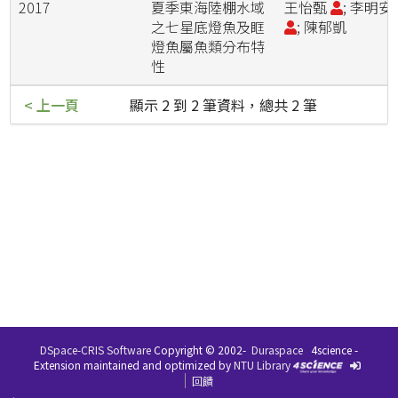
2017
夏季東海陸棚水域
王怡甄
; 李明安
之七星底燈魚及眶
; 陳郁凱
燈魚屬魚類分布特
性
< 上一頁
顯示 2 到 2 筆資料，總共 2 筆
DSpace-CRIS Software
Copyright © 2002-
Duraspace
4science -
Extension maintained and optimized by
NTU Library
回饋