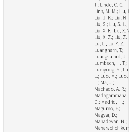
T.; Linde, C. C.;
Linn, M. M.; Liu, F.
Liu, J. K.; Liu, N. G
Liu, S.; Liu, S. L.;
Liu, X. F.; Liu, X. Y.;
Liu, X. Z.; Liu, Z. B
Lu, L.; Lu, Y. Z.;
Luangharn, T.;
Luangsa-ard, J. J.
Lumbsch, H. T.;
Lumyong, S.; Luo
L.; Luo, M.; Luo, Z
L.; Ma, J.;
Machado, A. R.;
Madagammana, A
D.; Madrid, H.;
Magurno, F.;
Magyar, D.;
Mahadevan, N.;
Maharachchikum