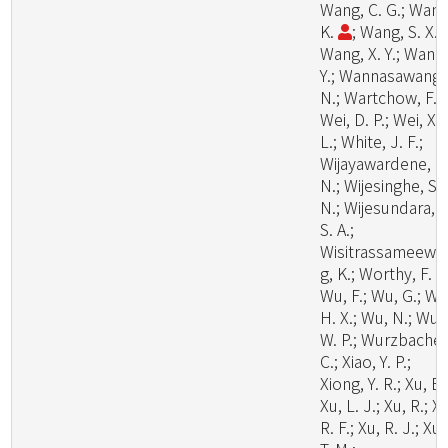
Wang, C. G.; Wang
K.
; Wang, S. X.;
Wang, X. Y.; Wang
Y.; Wannasawang,
N.; Wartchow, F.;
Wei, D. P.; Wei, X.
L.; White, J. F.;
Wijayawardene, N
N.; Wijesinghe, S.
N.; Wijesundara, D
S. A.;
Wisitrassameewo
g, K.; Worthy, F. R.
Wu, F.; Wu, G.; Wu
H. X.; Wu, N.; Wu,
W. P.; Wurzbacher
C.; Xiao, Y. P.;
Xiong, Y. R.; Xu, B.
Xu, L. J.; Xu, R.; X
R. F.; Xu, R. J.; Xu,