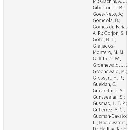
M.; Giachini, A. J.;
Gibertoni, T. B.;
Goes-Neto, A.;
Gomdola, D.;
Gomes de Farias,
A. R.; Gorjon, S. P.
Goto, B. T.;
Granados-
Montero, M. M.;
Griffith, G. W.;
Groenewald, J. Z.
Groenewald, M.;
Grossart, H. P.;
Gueidan, C.;
Gunarathne, A.;
Gunaseelan, S.;
Gusmao, L. F. P.;
Gutierrez, A. C.;
Guzman-Davalos,
L.; Haelewaters,
D.; Halling, R.; Ha