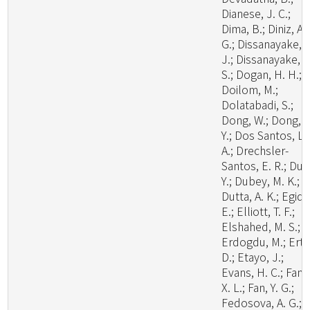
Dianese, J. C.;
Dima, B.; Diniz, A.
G.; Dissanayake, A
J.; Dissanayake, L
S.; Dogan, H. H.;
Doilom, M.;
Dolatabadi, S.;
Dong, W.; Dong, Z
Y.; Dos Santos, L.
A.; Drechsler-
Santos, E. R.; Du, 
Y.; Dubey, M. K.;
Dutta, A. K.; Egidi,
E.; Elliott, T. F.;
Elshahed, M. S.;
Erdogdu, M.; Ertz
D.; Etayo, J.;
Evans, H. C.; Fan,
X. L.; Fan, Y. G.;
Fedosova, A. G.;