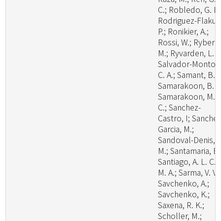
C.; Robledo, G. L.
Rodriguez-Flakus
P.; Ronikier, A.;
Rossi, W.; Ryberg
M.; Ryvarden, L. R
Salvador-Montoy
C. A.; Samant, B.;
Samarakoon, B. C
Samarakoon, M.
C.; Sanchez-
Castro, I; Sanchez
Garcia, M.;
Sandoval-Denis,
M.; Santamaria, B.
Santiago, A. L. C.
M. A.; Sarma, V. V.;
Savchenko, A.;
Savchenko, K.;
Saxena, R. K.;
Scholler, M.;