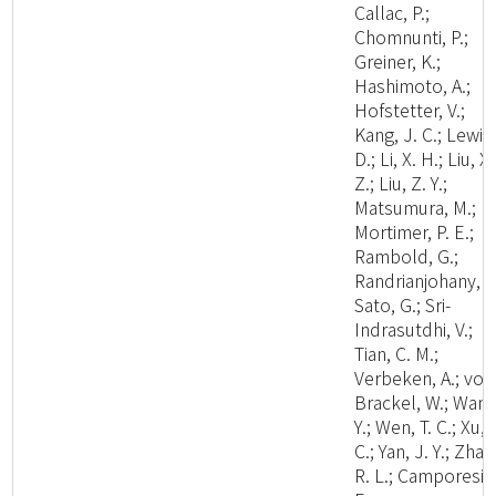
Callac, P.;
Chomnunti, P.;
Greiner, K.;
Hashimoto, A.;
Hofstetter, V.;
Kang, J. C.; Lewis
D.; Li, X. H.; Liu, X.
Z.; Liu, Z. Y.;
Matsumura, M.;
Mortimer, P. E.;
Rambold, G.;
Randrianjohany, E
Sato, G.; Sri-
Indrasutdhi, V.;
Tian, C. M.;
Verbeken, A.; von
Brackel, W.; Wang
Y.; Wen, T. C.; Xu, 
C.; Yan, J. Y.; Zhao
R. L.; Camporesi,