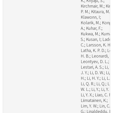
K.; Khyaju, S.;
Kirchmair, M.; Kirk
P. M.; Kitaura, M. J
Klawonn, I;
Kolarik, M.; Kong,
A.; Kuhar, F.;
Kukwa, M.; Kumar
S.; Kusan, I; Lado,
C.; Larsson, K. H.;
Latha, K. P. D.; Le
H. B.; Leonardi, M
Leontyev, D. L.;
Lestari, A. S.; Li, C
J. Y.; Li, D. W.; Li,
H.; Li, H. Y.; Li, L.;
Li, Q. R.; Li, Q.; Li,
W. L.; Li, Y.; Li, Y. C
Li, Y. X.; Liao, C. F.
Liimatainen, K.;
Lim, Y. W.; Lin, C.
G.; Linaldeddu, B