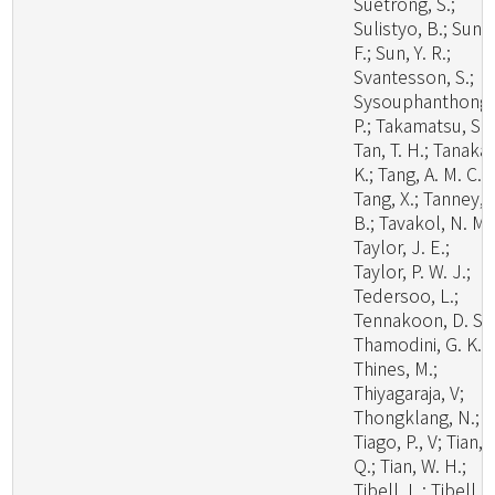
Suetrong, S.;
Sulistyo, B.; Sun, 
F.; Sun, Y. R.;
Svantesson, S.;
Sysouphanthong,
P.; Takamatsu, S.;
Tan, T. H.; Tanaka,
K.; Tang, A. M. C.;
Tang, X.; Tanney, 
B.; Tavakol, N. M.
Taylor, J. E.;
Taylor, P. W. J.;
Tedersoo, L.;
Tennakoon, D. S.;
Thamodini, G. K.;
Thines, M.;
Thiyagaraja, V;
Thongklang, N.;
Tiago, P., V; Tian,
Q.; Tian, W. H.;
Tibell, L.; Tibell, S