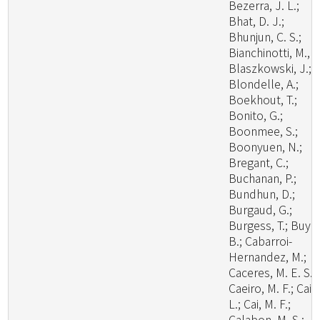
Bezerra, J. L.;
Bhat, D. J.;
Bhunjun, C. S.;
Bianchinotti, M., V
Blaszkowski, J.;
Blondelle, A.;
Boekhout, T.;
Bonito, G.;
Boonmee, S.;
Boonyuen, N.;
Bregant, C.;
Buchanan, P.;
Bundhun, D.;
Burgaud, G.;
Burgess, T.; Buyc
B.; Cabarroi-
Hernandez, M.;
Caceres, M. E. S.;
Caeiro, M. F.; Cai,
L.; Cai, M. F.;
Calabon, M. S.;