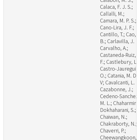
Calaca, F. J. S.;
Callalli, M.;
Camara, M. P. S.;
Cano-Lira, J. F.;
Cantillo, T.; Cao,
B.; Carlavilla, J. R.
Carvalho, A.;
Castaneda-Ruiz, R
F.; Castlebury, L.;
Castro-Jauregui,
O.; Catania, M. D.,
V; Cavalcanti, L. H
Cazabonne, J.;
Cedeno-Sanchez,
M. L.; Chaharmiri-
Dokhaharani, S.;
Chaiwan, N.;
Chakraborty, N.;
Chaverri, P.;
Cheewangkoon,