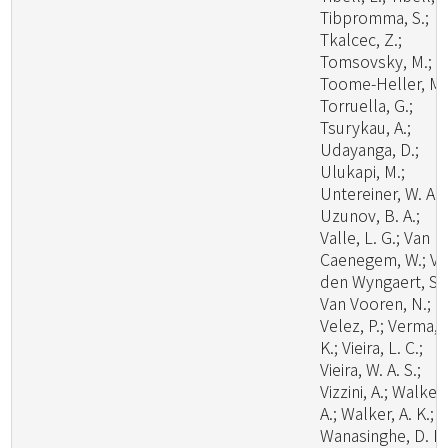
Tibpromma, S.;
Tkalcec, Z.;
Tomsovsky, M.;
Toome-Heller, M.
Torruella, G.;
Tsurykau, A.;
Udayanga, D.;
Ulukapi, M.;
Untereiner, W. A.;
Uzunov, B. A.;
Valle, L. G.; Van
Caenegem, W.; V
den Wyngaert, S.;
Van Vooren, N.;
Velez, P.; Verma, 
K.; Vieira, L. C.;
Vieira, W. A. S.;
Vizzini, A.; Walker,
A.; Walker, A. K.;
Wanasinghe, D. N.