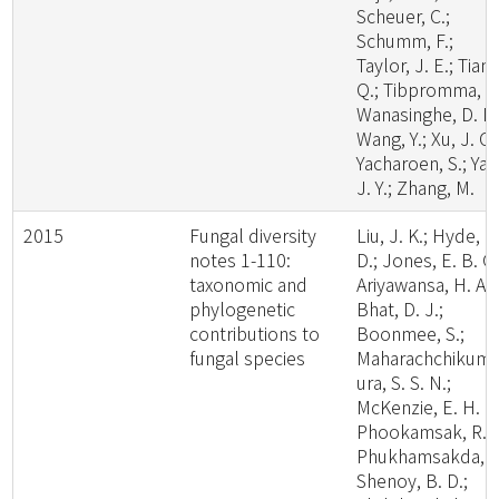
Scheuer, C.;
Schumm, F.;
Taylor, J. E.; Tian,
Q.; Tibpromma, S.
Wanasinghe, D. N.
Wang, Y.; Xu, J. C.
Yacharoen, S.; Yan
J. Y.; Zhang, M.
2015
Fungal diversity
Liu, J. K.; Hyde, K
notes 1-110:
D.; Jones, E. B. G.
taxonomic and
Ariyawansa, H. A.;
phylogenetic
Bhat, D. J.;
contributions to
Boonmee, S.;
fungal species
Maharachchikum
ura, S. S. N.;
McKenzie, E. H. C.
Phookamsak, R.;
Phukhamsakda, C
Shenoy, B. D.;