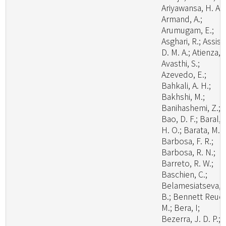
Ariyawansa, H. A.;
Armand, A.;
Arumugam, E.;
Asghari, R.; Assis,
D. M. A.; Atienza, V
Avasthi, S.;
Azevedo, E.;
Bahkali, A. H.;
Bakhshi, M.;
Banihashemi, Z.;
Bao, D. F.; Baral,
H. O.; Barata, M.;
Barbosa, F. R.;
Barbosa, R. N.;
Barreto, R. W.;
Baschien, C.;
Belamesiatseva, 
B.; Bennett Reuel
M.; Bera, I;
Bezerra, J. D. P.;