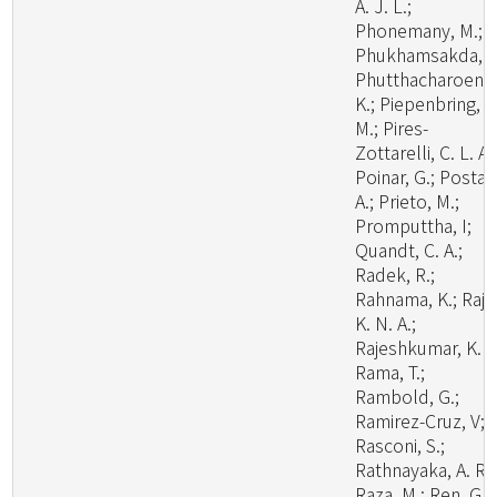
A. J. L.;
Phonemany, M.;
Phukhamsakda, C
Phutthacharoen,
K.; Piepenbring,
M.; Pires-
Zottarelli, C. L. A.
Poinar, G.; Posta,
A.; Prieto, M.;
Promputtha, I;
Quandt, C. A.;
Radek, R.;
Rahnama, K.; Raj,
K. N. A.;
Rajeshkumar, K. C
Rama, T.;
Rambold, G.;
Ramirez-Cruz, V;
Rasconi, S.;
Rathnayaka, A. R.;
Raza, M.; Ren, G.