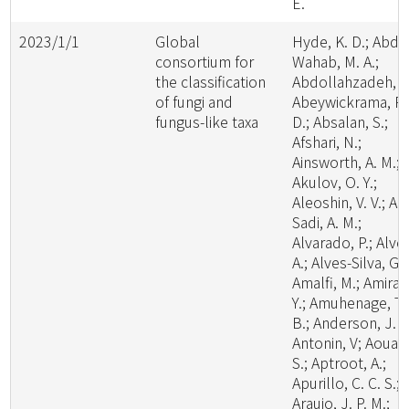
E.
2023/1/1
Global
Hyde, K. D.; Abde
consortium for
Wahab, M. A.;
the classification
Abdollahzadeh, J.
of fungi and
Abeywickrama, P.
fungus-like taxa
D.; Absalan, S.;
Afshari, N.;
Ainsworth, A. M.;
Akulov, O. Y.;
Aleoshin, V. V.; Al-
Sadi, A. M.;
Alvarado, P.; Alve
A.; Alves-Silva, G.;
Amalfi, M.; Amira,
Y.; Amuhenage, T.
B.; Anderson, J. L
Antonin, V; Aouali
S.; Aptroot, A.;
Apurillo, C. C. S.;
Araujo, J. P. M.;