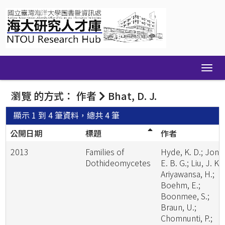
Skip
navigation
瀏覽 的方式： 作者
Bhat, D. J.
顯示 1 到 4 筆資料，總共 4 筆
公開日期
標題
作者
2013
Families of
Hyde, K. D.; Jone
Dothideomycetes
E. B. G.; Liu, J. K.;
Ariyawansa, H.;
Boehm, E.;
Boonmee, S.;
Braun, U.;
Chomnunti, P.;