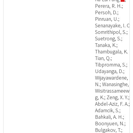
Perera, R. H.;
Persoh, D.;
Pinruan, U.;
Senanayake, I. C.;
Somrithipol, S.;
Suetrong, S.;
Tanaka, K.;
Thambugala, K. M
Tian, Q.;
Tibpromma, S.;
Udayanga, D.;
Wijayawardene, N
N.; Wanasinghe, D
Wisitrassameewo
g, K.; Zeng, X. Y.;
Abdel-Aziz, F. A.;
Adamcik, S.;
Bahkali, A. H.;
Boonyuen, N.;
Bulgakov, T.;