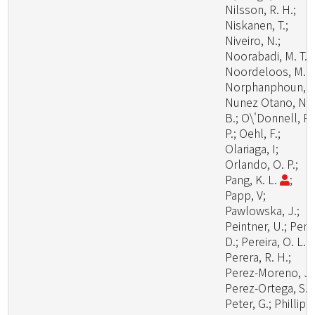
Nilsson, R. H.;
Niskanen, T.;
Niveiro, N.;
Noorabadi, M. T.;
Noordeloos, M. E
Norphanphoun, C
Nunez Otano, N.
B.; O\'Donnell, R.
P.; Oehl, F.;
Olariaga, I;
Orlando, O. P.;
Pang, K. L.
;
Papp, V;
Pawlowska, J.;
Peintner, U.; Pem
D.; Pereira, O. L.;
Perera, R. H.;
Perez-Moreno, J.
Perez-Ortega, S.;
Peter, G.; Phillips,