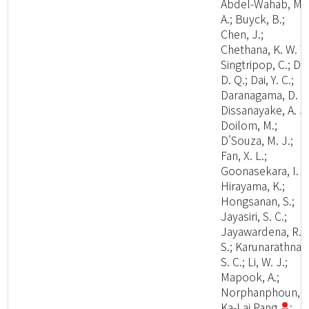
Abdel-Wahab, M.
A.; Buyck, B.;
Chen, J.;
Chethana, K. W. T.
Singtripop, C.; Dai
D. Q.; Dai, Y. C.;
Daranagama, D. A.
Dissanayake, A. J.
Doilom, M.;
D'Souza, M. J.;
Fan, X. L.;
Goonasekara, I. D
Hirayama, K.;
Hongsanan, S.;
Jayasiri, S. C.;
Jayawardena, R.
S.; Karunarathna,
S. C.; Li, W. J.;
Mapook, A.;
Norphanphoun, C
Ka-Lai Pang
;