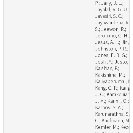
P.; Jany, J. L.;
Jayalal, R. G. U.;
Jayasiri, S. C.;
Jayawardena, R.
S.; Jeewon, R.;
Jeronimo, G. H.;
Jesus, A. L.; Jin, J
Johnston, P. R.;
Jones, E. B. G.;
Joshi, Y.; Justo, A.
Kaishian, P.;
Kakishima, M.;
Kaliyaperumal, M.
Kang, G. P.; Kang,
J. C.; Karakehian,
J. M.; Karimi, O.;
Karpov, S. A.;
Karunarathna, S.
C.; Kaufmann, M.;
Kemler, M.; Kezo,