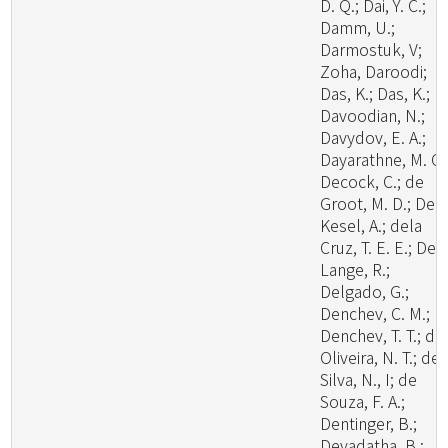
D. Q.; Dai, Y. C.;
Damm, U.;
Darmostuk, V;
Zoha, Daroodi;
Das, K.; Das, K.;
Davoodian, N.;
Davydov, E. A.;
Dayarathne, M. C.
Decock, C.; de
Groot, M. D.; De
Kesel, A.; dela
Cruz, T. E. E.; De
Lange, R.;
Delgado, G.;
Denchev, C. M.;
Denchev, T. T.; de
Oliveira, N. T.; de
Silva, N., I; de
Souza, F. A.;
Dentinger, B.;
Devadatha, B.;