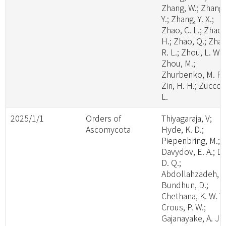
Zhang, W.; Zhang,
Y.; Zhang, Y. X.;
Zhao, C. L.; Zhao,
H.; Zhao, Q.; Zhao
R. L.; Zhou, L. W.;
Zhou, M.;
Zhurbenko, M. P.;
Zin, H. H.; Zuccon
L.
2025/1/1
Orders of
Thiyagaraja, V;
Ascomycota
Hyde, K. D.;
Piepenbring, M.;
Davydov, E. A.; Da
D. Q.;
Abdollahzadeh, J.
Bundhun, D.;
Chethana, K. W. T.
Crous, P. W.;
Gajanayake, A. J.;