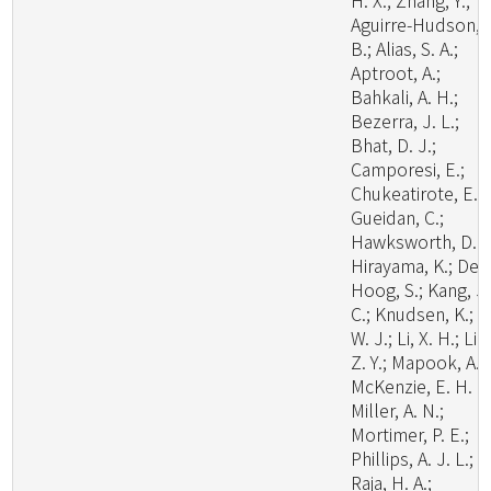
H. X.; Zhang, Y.;
Aguirre-Hudson,
B.; Alias, S. A.;
Aptroot, A.;
Bahkali, A. H.;
Bezerra, J. L.;
Bhat, D. J.;
Camporesi, E.;
Chukeatirote, E.;
Gueidan, C.;
Hawksworth, D. L
Hirayama, K.; De
Hoog, S.; Kang, J.
C.; Knudsen, K.; Li
W. J.; Li, X. H.; Liu
Z. Y.; Mapook, A.;
McKenzie, E. H. C.
Miller, A. N.;
Mortimer, P. E.;
Phillips, A. J. L.;
Raja, H. A.;