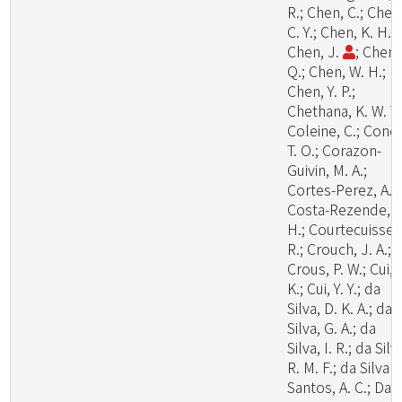
R.; Chen, C.; Chen
C. Y.; Chen, K. H.;
Chen, J.
; Chen,
Q.; Chen, W. H.;
Chen, Y. P.;
Chethana, K. W. T.
Coleine, C.; Cond
T. O.; Corazon-
Guivin, M. A.;
Cortes-Perez, A.;
Costa-Rezende, D
H.; Courtecuisse,
R.; Crouch, J. A.;
Crous, P. W.; Cui, 
K.; Cui, Y. Y.; da
Silva, D. K. A.; da
Silva, G. A.; da
Silva, I. R.; da Silv
R. M. F.; da Silva
Santos, A. C.; Dai,