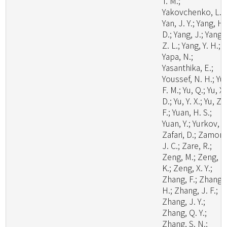
T. M.;
Yakovchenko, L.;
Yan, J. Y.; Yang, H.
D.; Yang, J.; Yang,
Z. L.; Yang, Y. H.;
Yapa, N.;
Yasanthika, E.;
Youssef, N. H.; Yu,
F. M.; Yu, Q.; Yu, X.
D.; Yu, Y. X.; Yu, Z.
F.; Yuan, H. S.;
Yuan, Y.; Yurkov, A.
Zafari, D.; Zamora
J. C.; Zare, R.;
Zeng, M.; Zeng, N
K.; Zeng, X. Y.;
Zhang, F.; Zhang,
H.; Zhang, J. F.;
Zhang, J. Y.;
Zhang, Q. Y.;
Zhang, S. N.;