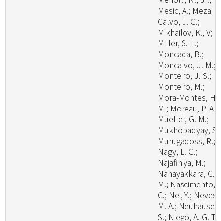
Mesic, A.; Meza
Calvo, J. G.;
Mikhailov, K., V;
Miller, S. L.;
Moncada, B.;
Moncalvo, J. M.;
Monteiro, J. S.;
Monteiro, M.;
Mora-Montes, H.
M.; Moreau, P. A.;
Mueller, G. M.;
Mukhopadyay, S.;
Murugadoss, R.;
Nagy, L. G.;
Najafiniya, M.;
Nanayakkara, C.
M.; Nascimento, C
C.; Nei, Y.; Neves,
M. A.; Neuhauser,
S.; Niego, A. G. T.;