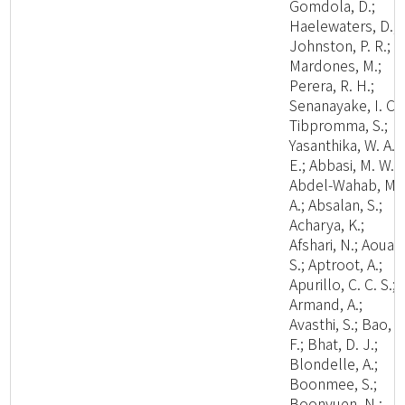
Gomdola, D.;
Haelewaters, D.;
Johnston, P. R.;
Mardones, M.;
Perera, R. H.;
Senanayake, I. C.;
Tibpromma, S.;
Yasanthika, W. A.
E.; Abbasi, M. W.;
Abdel-Wahab, M.
A.; Absalan, S.;
Acharya, K.;
Afshari, N.; Aouali
S.; Aptroot, A.;
Apurillo, C. C. S.;
Armand, A.;
Avasthi, S.; Bao, D
F.; Bhat, D. J.;
Blondelle, A.;
Boonmee, S.;
Boonyuen, N.;