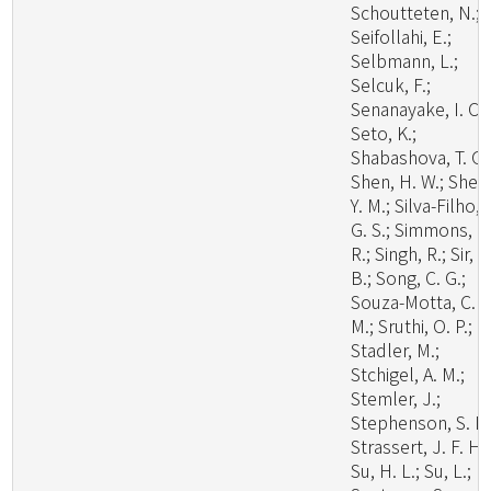
Schoutteten, N.;
Seifollahi, E.;
Selbmann, L.;
Selcuk, F.;
Senanayake, I. C.;
Seto, K.;
Shabashova, T. G.
Shen, H. W.; Shen
Y. M.; Silva-Filho, 
G. S.; Simmons, D
R.; Singh, R.; Sir, E
B.; Song, C. G.;
Souza-Motta, C.
M.; Sruthi, O. P.;
Stadler, M.;
Stchigel, A. M.;
Stemler, J.;
Stephenson, S. L.
Strassert, J. F. H.;
Su, H. L.; Su, L.;