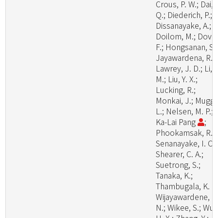
Crous, P. W.; Dai, 
Q.; Diederich, P.;
Dissanayake, A.;
Doilom, M.; Dover
F.; Hongsanan, S.;
Jayawardena, R.;
Lawrey, J. D.; Li, Y
M.; Liu, Y. X.;
Lucking, R.;
Monkai, J.; Muggi
L.; Nelsen, M. P.;
Ka-Lai Pang
;
Phookamsak, R.;
Senanayake, I. C.;
Shearer, C. A.;
Suetrong, S.;
Tanaka, K.;
Thambugala, K. M
Wijayawardene, N
N.; Wikee, S.; Wu,