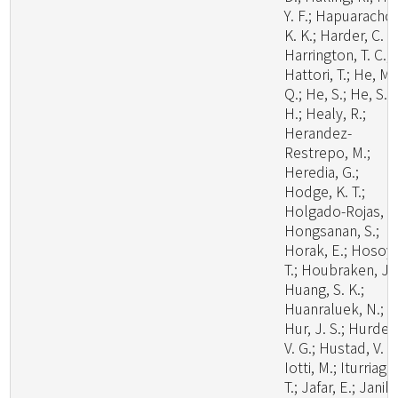
Y. F.; Hapuarachch
K. K.; Harder, C. B
Harrington, T. C.;
Hattori, T.; He, M.
Q.; He, S.; He, S.
H.; Healy, R.;
Herandez-
Restrepo, M.;
Heredia, G.;
Hodge, K. T.;
Holgado-Rojas, M
Hongsanan, S.;
Horak, E.; Hosoya
T.; Houbraken, J.;
Huang, S. K.;
Huanraluek, N.;
Hur, J. S.; Hurdea
V. G.; Hustad, V. P.
Iotti, M.; Iturriaga,
T.; Jafar, E.; Janik,