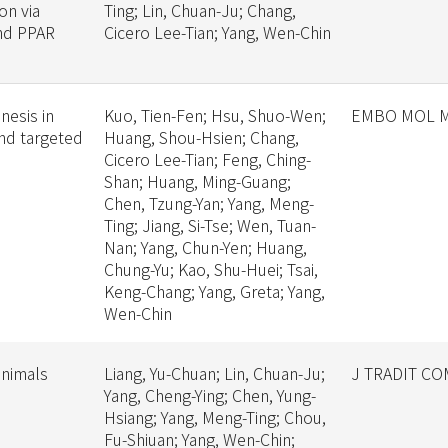
on via
Ting; Lin, Chuan-Ju; Chang,
nd PPAR
Cicero Lee-Tian; Yang, Wen-Chin
nesis in
Kuo, Tien-Fen; Hsu, Shuo-Wen;
EMBO MOL 
nd targeted
Huang, Shou-Hsien; Chang,
Cicero Lee-Tian; Feng, Ching-
Shan; Huang, Ming-Guang;
Chen, Tzung-Yan; Yang, Meng-
Ting; Jiang, Si-Tse; Wen, Tuan-
Nan; Yang, Chun-Yen; Huang,
Chung-Yu; Kao, Shu-Huei; Tsai,
Keng-Chang; Yang, Greta; Yang,
Wen-Chin
animals
Liang, Yu-Chuan; Lin, Chuan-Ju;
J TRADIT C
Yang, Cheng-Ying; Chen, Yung-
Hsiang; Yang, Meng-Ting; Chou,
Fu-Shiuan; Yang, Wen-Chin;