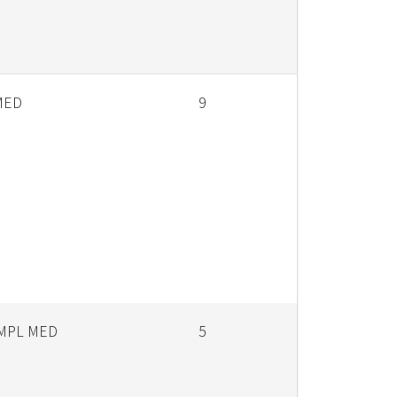
MED
9
OMPL MED
5