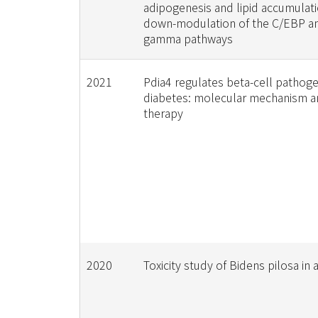
adipogenesis and lipid accumulati
down-modulation of the C/EBP a
gamma pathways
2021
Pdia4 regulates beta-cell pathoge
diabetes: molecular mechanism a
therapy
2020
Toxicity study of Bidens pilosa in 