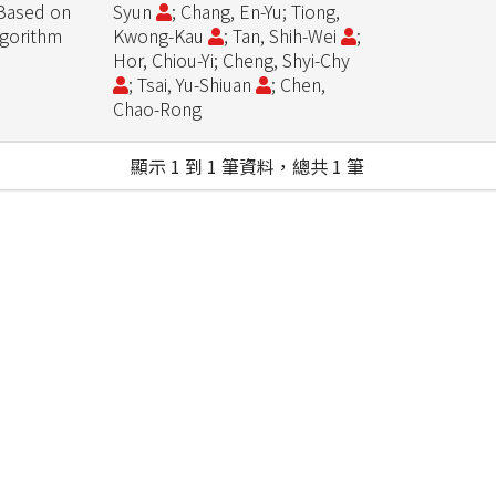
 Based on
Syun
; Chang, En-Yu; Tiong,
lgorithm
Kwong-Kau
; Tan, Shih-Wei
;
Hor, Chiou-Yi; Cheng, Shyi-Chy
; Tsai, Yu-Shiuan
; Chen,
Chao-Rong
顯示 1 到 1 筆資料，總共 1 筆