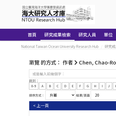
Skip
navigation
首頁
研究成果檢索
研究人員
單位
National Taiwan Ocean University Research Hub
研究成
瀏覽 的方式： 作者
Chen, Chao-R
或
是
輸
跳到：
入
0-9
A
B
C
D
E
F
G
H
I
J
前
幾
排序方式：
結果/頁面
個
字：
< 上一頁