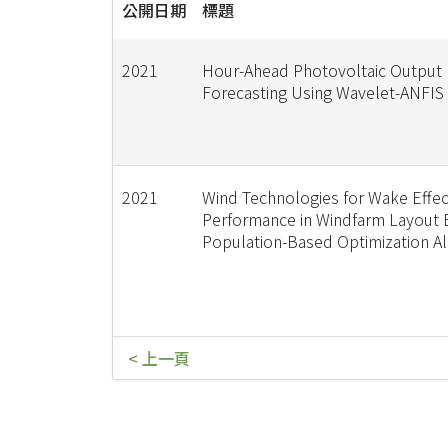
公開日期
標題
2021
Hour-Ahead Photovoltaic Output
Forecasting Using Wavelet-ANFIS
2021
Wind Technologies for Wake Effec
Performance in Windfarm Layout
Population-Based Optimization A
< 上一頁