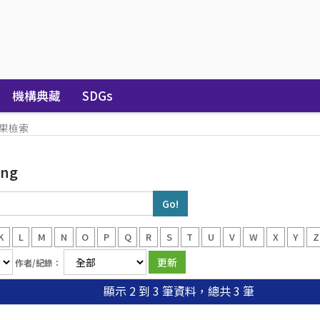
機構典藏
SDGs
果檢索
ong
K
L
M
N
O
P
Q
R
S
T
U
V
W
X
Y
Z
作者/紀錄：
顯示 2 到 3 筆資料，總共 3 筆