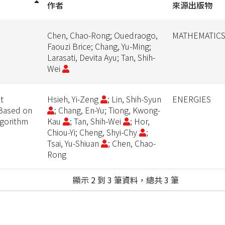
作者
來源出版物
Chen, Chao-Rong; Ouedraogo,
MATHEMATICS
Faouzi Brice; Chang, Yu-Ming;
Larasati, Devita Ayu; Tan, Shih-
Wei
t
Hsieh, Yi-Zeng
; Lin, Shih-Syun
ENERGIES
 Based on
; Chang, En-Yu; Tiong, Kwong-
lgorithm
Kau
; Tan, Shih-Wei
; Hor,
Chiou-Yi; Cheng, Shyi-Chy
;
Tsai, Yu-Shiuan
; Chen, Chao-
Rong
顯示 2 到 3 筆資料，總共 3 筆