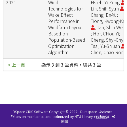
2021
Wind
Hsieh, Yi-Zeng
;
Technologies for
Lin, Shih-Syun
;
Wake Effect
Chang, En-Yu;
Performance in
Tiong, Kwong-Ka
Windfarm Layout
; Tan, Shih-Wei
Based on
; Hor, Chiou-Yi;
Population-Based
Cheng, Shyi-Chy
Optimization
Tsai, Yu-Shiuan
;
Algorithm
Chen, Chao-Rong
< 上一頁
顯示 3 到 3 筆資料，總共 3 筆
DSpace-CRIS Software
Copyright © 2002-
Duraspace
4science -
Extension maintained and optimized by
NTU Library
回饋