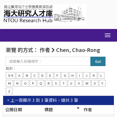
Skip
navigation
瀏覽 的方式： 作者
Chen, Chao-Rong
或
是
輸
跳到：
入
0-9
A
B
C
D
E
F
G
H
I
J
K
L
前
幾
M
N
O
P
Q
R
S
T
U
V
W
X
Y
個
Z
字：
< 上一頁
顯示 3 到 3 筆資料，總共 3 筆
公開日期
標題
作者