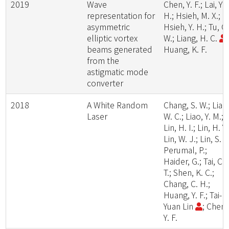
2019
Wave
Chen, Y. F.; Lai, Y.
representation for
H.; Hsieh, M. X.;
asymmetric
Hsieh, Y. H.; Tu, C.
elliptic vortex
W.; Liang, H. C.
;
beams generated
Huang, K. F.
from the
astigmatic mode
converter
2018
A White Random
Chang, S. W.; Liao
Laser
W. C.; Liao, Y. M.;
Lin, H. I.; Lin, H. Y.
Lin, W. J.; Lin, S. Y.
Perumal, P.;
Haider, G.; Tai, C.
T.; Shen, K. C.;
Chang, C. H.;
Huang, Y. F.; Tai-
Yuan Lin
; Chen,
Y. F.