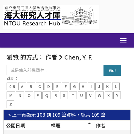
Skip
navigation
瀏覽 的方式： 作者
Chen, Y. F.
或
是
輸
跳到：
入
0-9
A
B
C
D
E
F
G
H
I
J
K
L
前
幾
M
N
O
P
Q
R
S
T
U
V
W
X
Y
個
Z
字：
< 上一頁
顯示 108 到 109 筆資料，總共 109 筆
公開日期
標題
作者