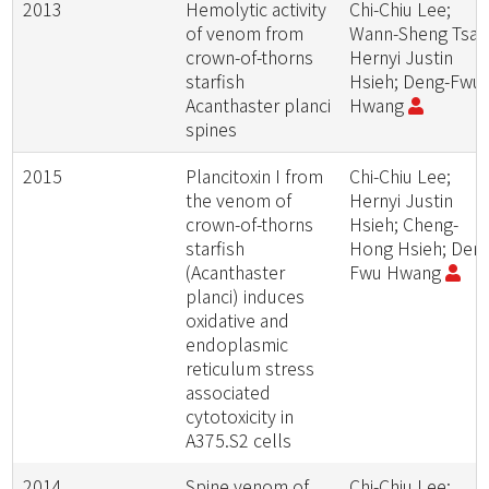
2013
Hemolytic activity
Chi-Chiu Lee;
of venom from
Wann-Sheng Tsai;
crown-of-thorns
Hernyi Justin
starfish
Hsieh; Deng-Fwu
Acanthaster planci
Hwang
spines
2015
Plancitoxin I from
Chi-Chiu Lee;
the venom of
Hernyi Justin
crown-of-thorns
Hsieh; Cheng-
starfish
Hong Hsieh; Den
(Acanthaster
Fwu Hwang
planci) induces
oxidative and
endoplasmic
reticulum stress
associated
cytotoxicity in
A375.S2 cells
2014
Spine venom of
Chi-Chiu Lee;