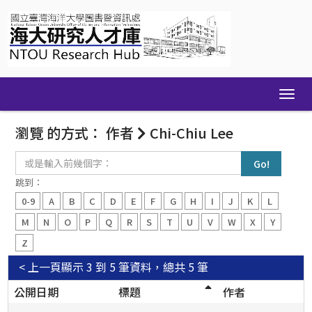
Skip
navigation
瀏覽 的方式： 作者
Chi-Chiu Lee
或
是
輸
跳到：
入
0-9
A
B
C
D
E
F
G
H
I
J
K
L
前
幾
M
N
O
P
Q
R
S
T
U
V
W
X
Y
個
Z
字：
< 上一頁
顯示 3 到 5 筆資料，總共 5 筆
公開日期
標題
作者