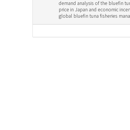
demand analysis of the bluefin tu
price in Japan and economic incen
global bluefin tuna fisheries ma