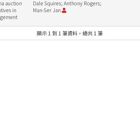
na auction
Dale Squires; Anthony Rogers;
tives in
Man-Ser Jan
nagement
顯示 1 到 1 筆資料，總共 1 筆