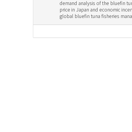
demand analysis of the bluefin tu
price in Japan and economic incen
global bluefin tuna fisheries ma