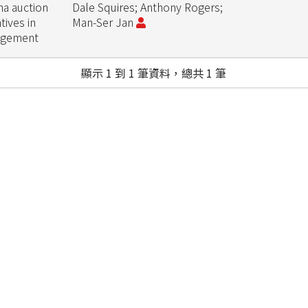
na auction
Dale Squires; Anthony Rogers;
tives in
Man-Ser Jan
nagement
顯示 1 到 1 筆資料，總共 1 筆