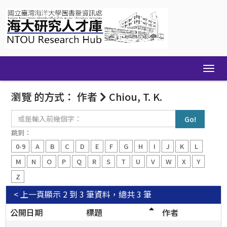
Skip
navigation
瀏覽 的方式： 作者
Chiou, T. K.
或
是
輸
跳到：
入
0-9
A
B
C
D
E
F
G
H
I
J
K
L
前
幾
M
N
O
P
Q
R
S
T
U
V
W
X
Y
個
Z
字：
< 上一頁
顯示 2 到 3 筆資料，總共 3 筆
公開日期
標題
作者