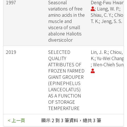
1997
Seasonal
Deng-Fwu Hwan
variations of free
; Liang, W. P.;
amino acids in the
Shiau, C. Y.; Chiou
muscle and
T. K.; Jeng, S. S.
viscera of small
abalone Haliotis
diversicolor
2019
SELECTED
Lin, J. R.; Chiou, T
QUALITY
K.; Yu-Wei Chang
ATTRIBUTES OF
; Wen-Chieh Sun
FROZEN FARMED
GIANT GROUPER
(EPINEPHELUS
LANCEOLATUS)
AS A FUNCTION
OF STORAGE
TEMPERATURE
< 上一頁
顯示 2 到 3 筆資料，總共 3 筆