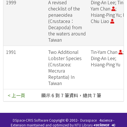
1999
A revised
Ding-An Lee; Tin-
checklist of the
Yam Chan
;
penaeoidea
Hsiang-Ping Yu; I-
(Crustacea：
Chiu Liao
Decapoda) from
the waters around
Taiwan
1991
Two Additional
Tin-Yam Chan
;
Lobster Species
Ding-An Lee;
(Crustacea:
Hsiang-Ping Yu
Mecrura
Reptantia) In
Taiwan
< 上一頁
顯示 6 到 7 筆資料，總共 7 筆
DSpace-CRIS Software
Copyright © 2002-
Duraspace
4science -
Extension maintained and optimized by
NTU Library