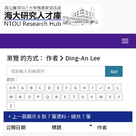
Skip
navigation
瀏覽 的方式： 作者
Ding-An Lee
或
是
輸
跳到：
入
0-9
A
B
C
D
E
F
G
H
I
J
K
L
前
幾
M
N
O
P
Q
R
S
T
U
V
W
X
Y
個
Z
字：
< 上一頁
顯示 6 到 7 筆資料，總共 7 筆
公開日期
標題
作者