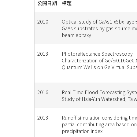
公開日期
標題
2010
Optical study of GaAs1-xSbx laye
GaAs substrates by gas-source m
beam epitaxy
2013
Photoreflectance Spectroscopy
Characterization of Ge/Si0.16Ge0.
Quantum Wells on Ge Virtual Subs
2016
Real-Time Flood Forecasting Sys
Study of Hsia-Yun Watershed, Tai
2013
Runoff simulation considering tim
partial contributing area based on
precipitation index