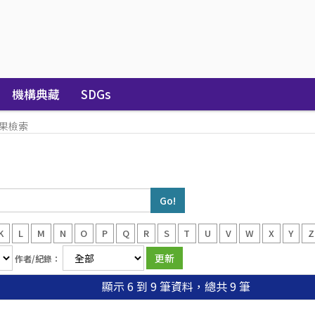
機構典藏
SDGs
果檢索
K
L
M
N
O
P
Q
R
S
T
U
V
W
X
Y
Z
作者/紀錄：
顯示 6 到 9 筆資料，總共 9 筆