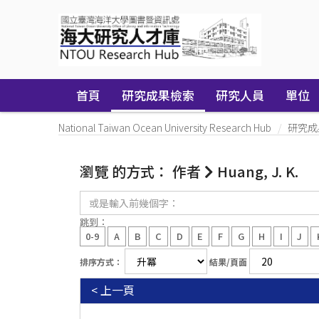
Skip
navigation
首頁
研究成果檢索
研究人員
單位
National Taiwan Ocean University Research Hub
研究成
瀏覽 的方式： 作者
Huang, J. K.
或
是
輸
跳到：
入
0-9
A
B
C
D
E
F
G
H
I
J
前
幾
排序方式：
結果/頁面
個
字：
< 上一頁