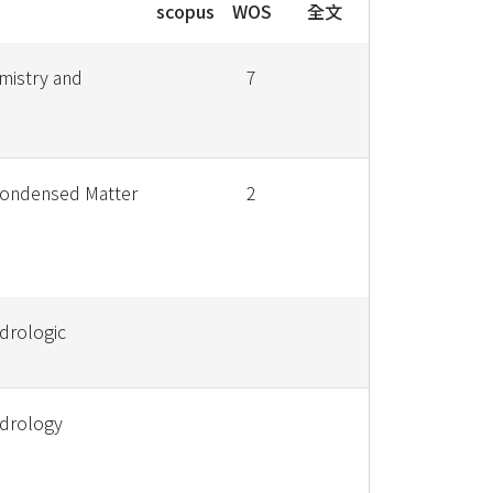
scopus
WOS
全文
mistry and
7
Condensed Matter
2
drologic
ydrology