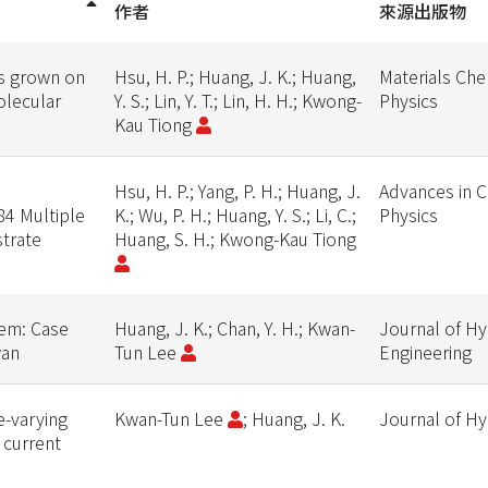
作者
來源出版物
rs grown on
Hsu, H. P.; Huang, J. K.; Huang,
Materials Che
olecular
Y. S.; Lin, Y. T.; Lin, H. H.; Kwong-
Physics
Kau Tiong
Hsu, H. P.; Yang, P. H.; Huang, J.
Advances in 
84 Multiple
K.; Wu, P. H.; Huang, Y. S.; Li, C.;
Physics
trate
Huang, S. H.; Kwong-Kau Tiong
tem: Case
Huang, J. K.; Chan, Y. H.; Kwan-
Journal of Hy
wan
Tun Lee
Engineering
e-varying
Kwan-Tun Lee
; Huang, J. K.
Journal of H
 current