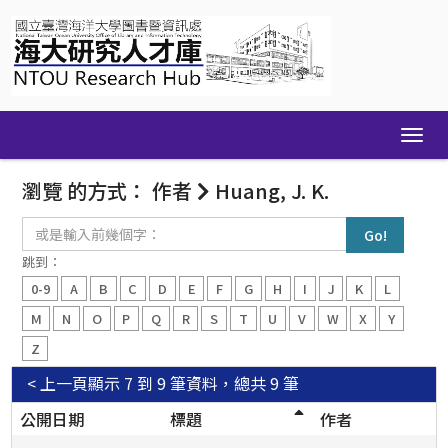
Skip
navigation
瀏覽 的方式： 作者
Huang, J. K.
或
是
輸
跳到：
入
0-9
A
B
C
D
E
F
G
H
I
J
K
L
前
幾
M
N
O
P
Q
R
S
T
U
V
W
X
Y
個
Z
字：
< 上一頁
顯示 7 到 9 筆資料，總共 9 筆
公開日期
標題
作者