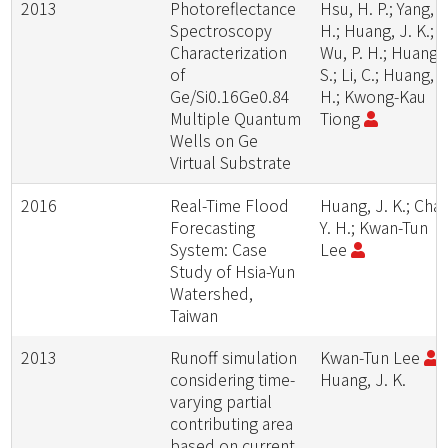
2013
Photoreflectance
Hsu, H. P.; Yang, P
Spectroscopy
H.; Huang, J. K.;
Characterization
Wu, P. H.; Huang, 
of
S.; Li, C.; Huang, S
Ge/Si0.16Ge0.84
H.; Kwong-Kau
Multiple Quantum
Tiong
Wells on Ge
Virtual Substrate
2016
Real-Time Flood
Huang, J. K.; Chan
Forecasting
Y. H.; Kwan-Tun
System: Case
Lee
Study of Hsia-Yun
Watershed,
Taiwan
2013
Runoff simulation
Kwan-Tun Lee
;
considering time-
Huang, J. K.
varying partial
contributing area
based on current