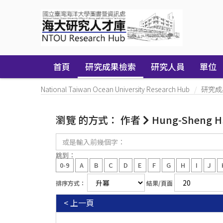
Skip
navigation
首頁
研究成果檢索
研究人員
單位
National Taiwan Ocean University Research Hub
研究成
瀏覽 的方式： 作者
Hung-Sheng H
或
是
輸
跳到：
入
0-9
A
B
C
D
E
F
G
H
I
J
前
幾
排序方式：
結果/頁面
個
字：
< 上一頁