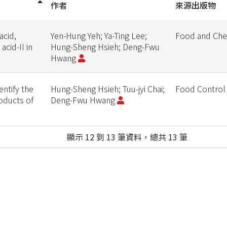
作者
來源出版物
acid,
Yen-Hung Yeh; Ya-Ting Lee;
Food and Che
acid-II in
Hung-Sheng Hsieh; Deng-Fwu
Hwang
ntify the
Hung-Sheng Hsieh; Tuu-jyi Chai;
Food Control
oducts of
Deng-Fwu Hwang
顯示 12 到 13 筆資料，總共 13 筆