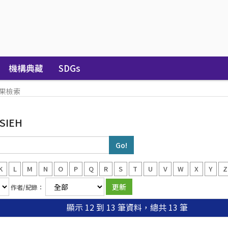
機構典藏
SDGs
果檢索
SIEH
K
L
M
N
O
P
Q
R
S
T
U
V
W
X
Y
Z
作者/紀錄：
顯示 12 到 13 筆資料，總共 13 筆