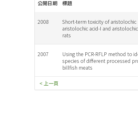
公開日期
標題
2008
Short-term toxicity of aristolochic 
aristolochic acid-I and aristolochic 
rats
2007
Using the PCR-RFLP method to ide
species of different processed pr
billfish meats
< 上一頁