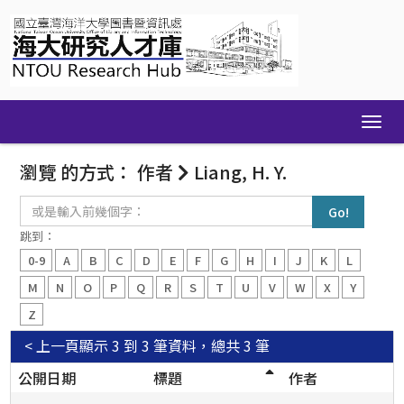
Skip
navigation
瀏覽 的方式： 作者
Liang, H. Y.
或
是
輸
跳到：
入
0-9
A
B
C
D
E
F
G
H
I
J
K
L
前
幾
M
N
O
P
Q
R
S
T
U
V
W
X
Y
個
Z
字：
< 上一頁
顯示 3 到 3 筆資料，總共 3 筆
公開日期
標題
作者