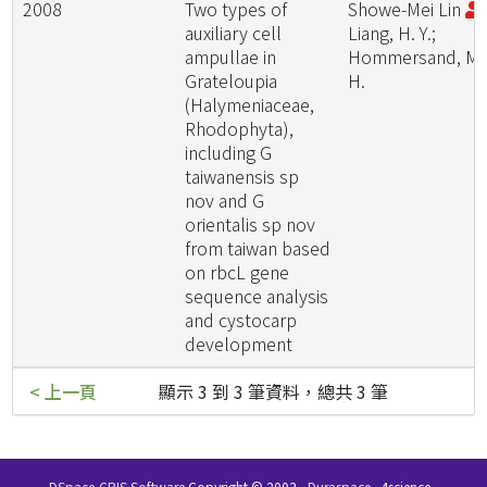
2008
Two types of
Showe-Mei Lin
;
auxiliary cell
Liang, H. Y.;
ampullae in
Hommersand, M.
Grateloupia
H.
(Halymeniaceae,
Rhodophyta),
including G
taiwanensis sp
nov and G
orientalis sp nov
from taiwan based
on rbcL gene
sequence analysis
and cystocarp
development
< 上一頁
顯示 3 到 3 筆資料，總共 3 筆
DSpace-CRIS Software
Copyright © 2002-
Duraspace
4science -