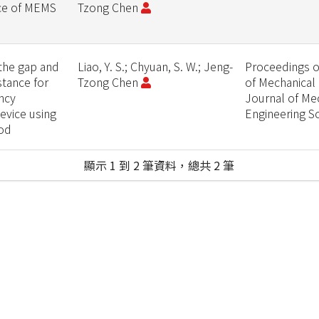
orce of MEMS
Tzong Chen
 the gap and
Liao, Y. S.; Chyuan, S. W.; Jeng-
Proceedings of
stance for
Tzong Chen
of Mechanical 
ency
Journal of Me
evice using
Engineering S
od
顯示 1 到 2 筆資料，總共 2 筆