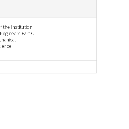
 the Institution
Engineers Part C-
chanical
cience