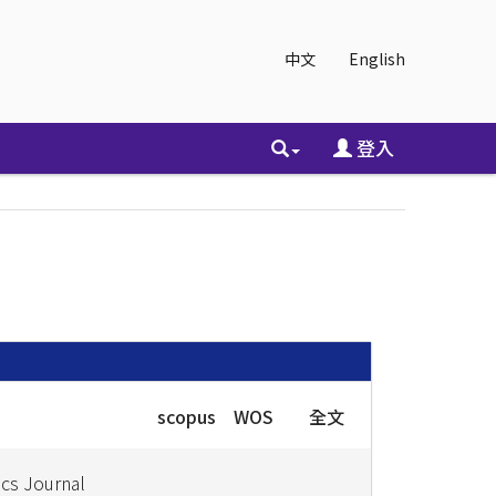
中文
English
登入
scopus
WOS
全文
ics Journal