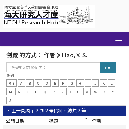
Skip
navigation
瀏覽 的方式： 作者
Liao, Y. S.
或
是
輸
跳到：
入
0-9
A
B
C
D
E
F
G
H
I
J
K
L
前
幾
M
N
O
P
Q
R
S
T
U
V
W
X
Y
個
Z
字：
< 上一頁
顯示 2 到 2 筆資料，總共 2 筆
公開日期
標題
作者