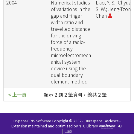
2004
Numerical studies
Liao, Y. S.; Chyuan
of variations in the
S. W.; Jeng-Tzong
gap and finger
Chen
width ratio and
travelled distance
for the driving
force of a radio-
frequency
microelectromech
anical system
device using the
dual boundary
element method
< 上一頁
顯示 2 到 2 筆資料，總共 2 筆
DSpace-CRIS Software
Copyright © 2002-
Duraspace
4science -
Extension maintained and optimized by
NTU Library
回饋