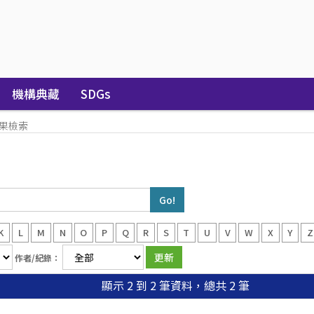
機構典藏
SDGs
果檢索
K
L
M
N
O
P
Q
R
S
T
U
V
W
X
Y
Z
作者/紀錄：
顯示 2 到 2 筆資料，總共 2 筆