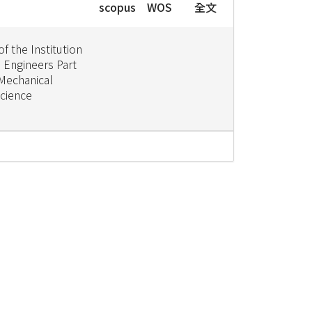
scopus
WOS
全文
f the Institution
 Engineers Part
 Mechanical
Science