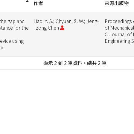
作者
來源出版物
 the gap and
Liao, Y. S.; Chyuan, S. W.; Jeng-
Proceedings o
stance for the
Tzong Chen
of Mechanical
C-Journal of
evice using
Engineering 
od
顯示 2 到 2 筆資料，總共 2 筆