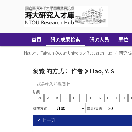
Skip
navigation
首頁
研究成果檢索
研究人員
單位
National Taiwan Ocean University Research Hub
研究成
瀏覽 的方式： 作者
Liao, Y. S.
或
是
輸
跳到：
入
0-9
A
B
C
D
E
F
G
H
I
J
前
幾
排序方式：
結果/頁面
個
字：
< 上一頁