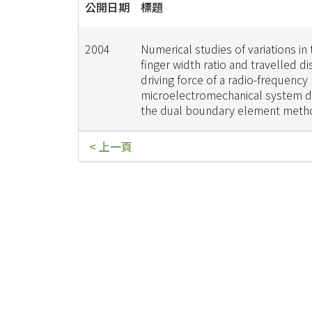
公開日期
標題
2004
Numerical studies of variations in
finger width ratio and travelled di
driving force of a radio-frequency
microelectromechanical system d
the dual boundary element meth
< 上一頁