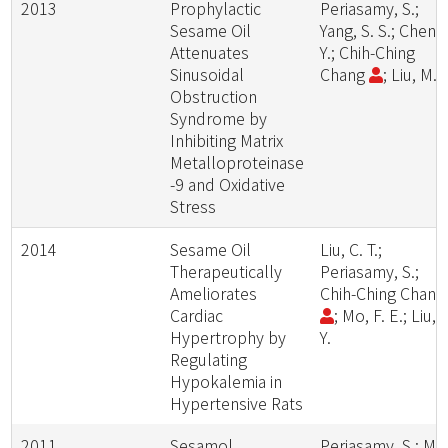
2013
Prophylactic
Periasamy, S.;
Sesame Oil
Yang, S. S.; Chen, 
Attenuates
Y.; Chih-Ching
Sinusoidal
Chang
; Liu, M. Y
Obstruction
Syndrome by
Inhibiting Matrix
Metalloproteinase
-9 and Oxidative
Stress
2014
Sesame Oil
Liu, C. T.;
Therapeutically
Periasamy, S.;
Ameliorates
Chih-Ching Chan
Cardiac
; Mo, F. E.; Liu, 
Hypertrophy by
Y.
Regulating
Hypokalemia in
Hypertensive Rats
2011
Sesamol
Periasamy, S.; Mo