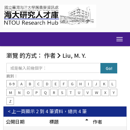
Skip
navigation
瀏覽 的方式： 作者
Liu, M. Y.
或
是
輸
跳到：
入
0-9
A
B
C
D
E
F
G
H
I
J
K
L
前
幾
M
N
O
P
Q
R
S
T
U
V
W
X
Y
個
Z
字：
< 上一頁
顯示 2 到 4 筆資料，總共 4 筆
公開日期
標題
作者