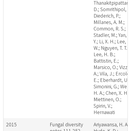
Thanakitpipattana
D.; Somrithipol, S.
Diederich, P.;
Millanes, A. M.;
Common, R. S.;
Stadler, M.; Yan, J
Y.; Li, X. H.; Lee, H
W.; Nguyen, T. T. T.
Lee, H. B.;
Battistin, E.;
Marsico, O.; Vizzin
A.; Vila, J.; Ercole,
E.; Eberhardt, U.;
Simonini, G.; Wen,
H. A.; Chen, X. H.;
Miettinen, O.;
Spirin, V.;
Hernawati
2015
Fungal diversity
Ariyawansa, H. A.;
notes 111-252-
Hyde, K. D.;