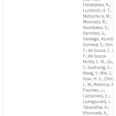
Liimatainen, K.;
Lumbsch, H. T.;
Matsumura, M.;
Moncada, B.;
Nuankaew, S.;
Parnmen, S.;
Santiago, Alcmd;
Sommai, S.; Song
Y.; de Souza, C. A.
F.; de Souza-
Motta, C. M.; Su, 
Y.; Suetrong, S.;
Wang, Y.; Wei, S. F.
Yuan, H. S.; Zhou,
L. W.; Reblova, M.
Fournier, J.;
Camporesi, E.;
Luangsa-ard, J. J.
Tasanathai, K.;
Khonsanit, A.;