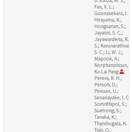
D'Souza, M. J.;
Fan, X. L.;
Goonasekara, I. D
Hirayama, K.;
Hongsanan, S.;
Jayasiri, S. C.;
Jayawardena, R.
S.; Karunarathna,
S. C.; Li, W. J.;
Mapook, A.;
Norphanphoun, C
Ka-Lai Pang
;
Perera, R. H.;
Persoh, D.;
Pinruan, U.;
Senanayake, I. C.;
Somrithipol, S.;
Suetrong, S.;
Tanaka, K.;
Thambugala, K. M
Tian, Q.;