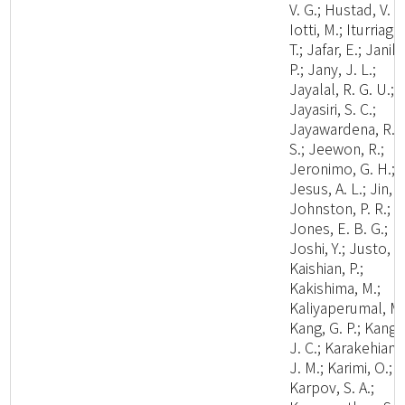
V. G.; Hustad, V. P.
Iotti, M.; Iturriaga,
T.; Jafar, E.; Janik,
P.; Jany, J. L.;
Jayalal, R. G. U.;
Jayasiri, S. C.;
Jayawardena, R.
S.; Jeewon, R.;
Jeronimo, G. H.;
Jesus, A. L.; Jin, J
Johnston, P. R.;
Jones, E. B. G.;
Joshi, Y.; Justo, A.
Kaishian, P.;
Kakishima, M.;
Kaliyaperumal, M.
Kang, G. P.; Kang,
J. C.; Karakehian,
J. M.; Karimi, O.;
Karpov, S. A.;