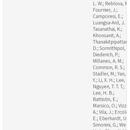
L. W.; Reblova, M.
Fournier, J.;
Camporesi, E.;
Luangsa-Ard, J. J.
Tasanathai, K.;
Khonsanit, A.;
Thanakitpipattana
D.; Somrithipol, S.
Diederich, P.;
Millanes, A. M.;
Common, R. S.;
Stadler, M.; Yan, J
Y.; Li, X. H.; Lee, H
Nguyen, T. T. T.;
Lee, H. B.;
Battistin, E.;
Marsico, O.; Vizzin
A.; Vila, J.; Ercole,
E.; Eberhardt, U.;
Simonini, G.; Wen,