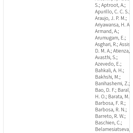
S.; Aptroot, A.;
Apurillo, C. C. S.;
Araujo, J. P. M.;
Ariyawansa, H. A.;
Armand, A.;
Arumugam, E.;
Asghari, R.; Assis,
D. M. A.; Atienza, V
Avasthi, S.;
Azevedo, E.;
Bahkali, A. H.;
Bakhshi, M.;
Banihashemi, Z.;
Bao, D. F.; Baral,
H. O.; Barata, M.;
Barbosa, F. R.;
Barbosa, R. N.;
Barreto, R. W.;
Baschien, C.;
Belamesiatseva, 