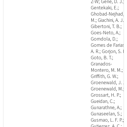
Z-W; Gene, D. J.;
Gentekaki, E.;
Ghobad-Nejhad,
M.; Giachini, A. J.;
Gibertoni, T. B.;
Goes-Neto, A.;
Gomdola, D.;
Gomes de Farias,
A. R.; Gorjon, S. P.
Goto, B. T.;
Granados-
Montero, M. M.;
Griffith, G. W.;
Groenewald, J. Z.
Groenewald, M.;
Grossart, H. P.;
Gueidan, C.;
Gunarathne, A.;
Gunaseelan, S.;
Gusmao, L. F. P.;
Gutierrez, A. C.;