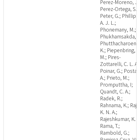
Perez-Moreno, J.
Perez-Ortega, S.;
Peter, G.; Phillips,
A. J. L.;
Phonemany, M.;
Phukhamsakda, C
Phutthacharoen,
K.; Piepenbring,
M.; Pires-
Zottarelli, C. L. A.
Poinar, G.; Posta,
A.; Prieto, M.;
Promputtha, I;
Quandt, C. A.;
Radek, R.;
Rahnama, K.; Raj,
K. N. A.;
Rajeshkumar, K. C
Rama, T.;
Rambold, G.;
Ramirez-Cruz, V;