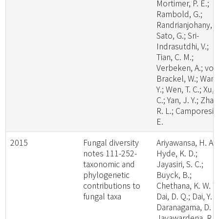
Mortimer, P. E.;
Rambold, G.;
Randrianjohany, E
Sato, G.; Sri-
Indrasutdhi, V.;
Tian, C. M.;
Verbeken, A.; von
Brackel, W.; Wang
Y.; Wen, T. C.; Xu, 
C.; Yan, J. Y.; Zhao
R. L.; Camporesi,
E.
2015
Fungal diversity
Ariyawansa, H. A.;
notes 111-252-
Hyde, K. D.;
taxonomic and
Jayasiri, S. C.;
phylogenetic
Buyck, B.;
contributions to
Chethana, K. W. T.
fungal taxa
Dai, D. Q.; Dai, Y. C
Daranagama, D. A.
Jayawardena, R.