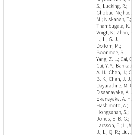
S.; Lucking, R.;
Ghobad-Nejhad,
M.; Niskanen, T.;
Thambugala, K. M
Voigt, K.; Zhao, R.
L.; Li, G. J.;
Doilom, M.;
Boonmee, S.;
Yang, Z. L.; Cai, Q.
Cui, Y. Y.; Bahkali,
A. H.; Chen, J.; Cui
B. K.; Chen, J. J.;
Dayarathne, M. C.
Dissanayake, A. J.
Ekanayaka, A. H.;
Hashimoto, A.;
Hongsanan, S.;
Jones, E. B. G.;
Larsson, E.; Li, W.
J.; Li, Q. R.; Liu, J.