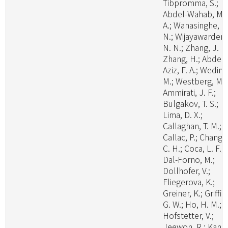
Tibpromma, S.;
Abdel-Wahab, M.
A.; Wanasinghe, D
N.; Wijayawardene
N. N.; Zhang, J. F.
Zhang, H.; Abdel-
Aziz, F. A.; Wedin,
M.; Westberg, M.;
Ammirati, J. F.;
Bulgakov, T. S.;
Lima, D. X.;
Callaghan, T. M.;
Callac, P.; Chang,
C. H.; Coca, L. F.;
Dal-Forno, M.;
Dollhofer, V.;
Fliegerova, K.;
Greiner, K.; Griffit
G. W.; Ho, H. M.;
Hofstetter, V.;
Jeewon, R.; Kang