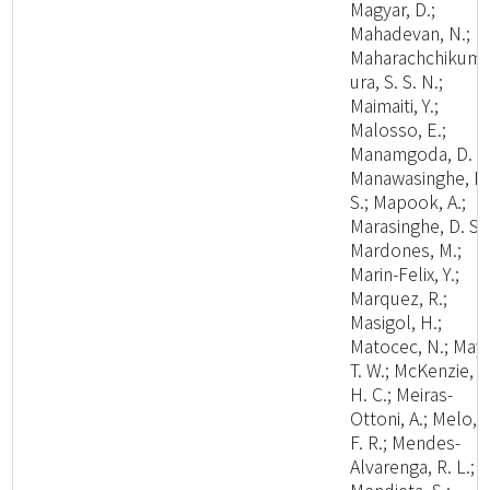
Magyar, D.;
Mahadevan, N.;
Maharachchikum
ura, S. S. N.;
Maimaiti, Y.;
Malosso, E.;
Manamgoda, D. S.
Manawasinghe, I.
S.; Mapook, A.;
Marasinghe, D. S.;
Mardones, M.;
Marin-Felix, Y.;
Marquez, R.;
Masigol, H.;
Matocec, N.; May,
T. W.; McKenzie, E
H. C.; Meiras-
Ottoni, A.; Melo, R
F. R.; Mendes-
Alvarenga, R. L.;