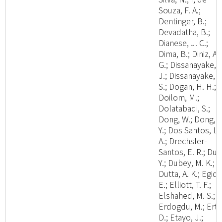
Souza, F. A.;
Dentinger, B.;
Devadatha, B.;
Dianese, J. C.;
Dima, B.; Diniz, A.
G.; Dissanayake, A
J.; Dissanayake, L
S.; Dogan, H. H.;
Doilom, M.;
Dolatabadi, S.;
Dong, W.; Dong, Z
Y.; Dos Santos, L.
A.; Drechsler-
Santos, E. R.; Du, 
Y.; Dubey, M. K.;
Dutta, A. K.; Egidi,
E.; Elliott, T. F.;
Elshahed, M. S.;
Erdogdu, M.; Ertz
D.; Etayo, J.;