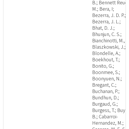
B.; Bennett Reuel
M.; Bera, I;
Bezerra, J. D. P.;
Bezerra, J. L.;
Bhat, D. J.;
Bhunjun, C. S.;
Bianchinotti, M., V
Blaszkowski, J.;
Blondelle, A.;
Boekhout, T.;
Bonito, G.;
Boonmee, S.;
Boonyuen, N.;
Bregant, C.;
Buchanan, P.;
Bundhun, D.;
Burgaud, G.;
Burgess, T.; Buyc
B.; Cabarroi-
Hernandez, M.;