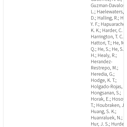
Guzman-Davalos,
L.; Haelewaters,
D.; Halling, R.; Ha
Y. F.; Hapuarachch
K. K.; Harder, C. B
Harrington, T. C.;
Hattori, T.; He, M.
Q.; He, S.; He, S.
H.; Healy, R.;
Herandez-
Restrepo, M.;
Heredia, G.;
Hodge, K. T.;
Holgado-Rojas, M
Hongsanan, S.;
Horak, E.; Hosoya
T.; Houbraken, J.;
Huang, S. K.;
Huanraluek, N.;
Hur, J. S.; Hurdea