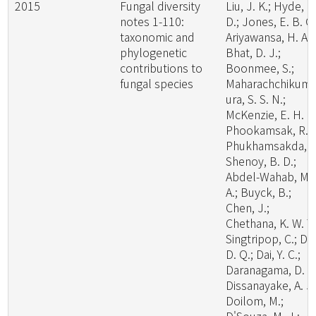
2015
Fungal diversity
Liu, J. K.; Hyde, K
notes 1-110:
D.; Jones, E. B. G.
taxonomic and
Ariyawansa, H. A.;
phylogenetic
Bhat, D. J.;
contributions to
Boonmee, S.;
fungal species
Maharachchikum
ura, S. S. N.;
McKenzie, E. H. C.
Phookamsak, R.;
Phukhamsakda, C
Shenoy, B. D.;
Abdel-Wahab, M.
A.; Buyck, B.;
Chen, J.;
Chethana, K. W. T.
Singtripop, C.; Dai
D. Q.; Dai, Y. C.;
Daranagama, D. A.
Dissanayake, A. J.
Doilom, M.;