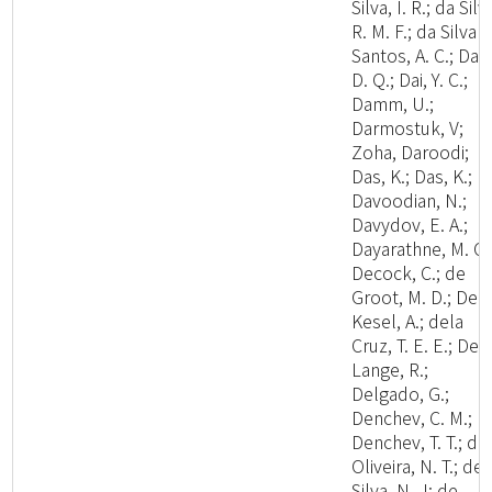
Silva, I. R.; da Silv
R. M. F.; da Silva
Santos, A. C.; Dai,
D. Q.; Dai, Y. C.;
Damm, U.;
Darmostuk, V;
Zoha, Daroodi;
Das, K.; Das, K.;
Davoodian, N.;
Davydov, E. A.;
Dayarathne, M. C.
Decock, C.; de
Groot, M. D.; De
Kesel, A.; dela
Cruz, T. E. E.; De
Lange, R.;
Delgado, G.;
Denchev, C. M.;
Denchev, T. T.; de
Oliveira, N. T.; de
Silva, N., I; de