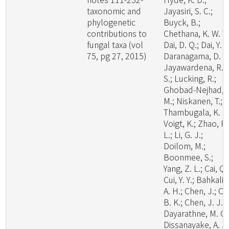
taxonomic and
Jayasiri, S. C.;
phylogenetic
Buyck, B.;
contributions to
Chethana, K. W. T.
fungal taxa (vol
Dai, D. Q.; Dai, Y. C
75, pg 27, 2015)
Daranagama, D. A.
Jayawardena, R.
S.; Lucking, R.;
Ghobad-Nejhad,
M.; Niskanen, T.;
Thambugala, K. M
Voigt, K.; Zhao, R.
L.; Li, G. J.;
Doilom, M.;
Boonmee, S.;
Yang, Z. L.; Cai, Q.
Cui, Y. Y.; Bahkali,
A. H.; Chen, J.; Cui
B. K.; Chen, J. J.;
Dayarathne, M. C.
Dissanayake, A. J.