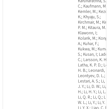
Karunarathna, S.
C.; Kaufmann, M.;
Kemler, M.; Kezo,
K.; Khyaju, S.;
Kirchmair, M.; Kirk
P. M.; Kitaura, M. J
Klawonn, I;
Kolarik, M.; Kong,
A.; Kuhar, F.;
Kukwa, M.; Kumar
S.; Kusan, I; Lado,
C.; Larsson, K. H.;
Latha, K. P. D.; Le
H. B.; Leonardi, M
Leontyev, D. L.;
Lestari, A. S.; Li, C
J. Y.; Li, D. W.; Li,
H.; Li, H. Y.; Li, L.;
Li, Q. R.; Li, Q.; Li,
W. L.; Li, Y.; Li, Y. C
Li, Y. X.; Liao, C. F.