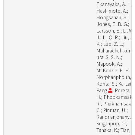
Ekanayaka, A. H.;
Hashimoto, A.;
Hongsanan, S.;
Jones, E. B. G.;
Larsson, E.; Li, W.
J.; Li, Q. R.; Liu, J.
K.; Luo, Z. L.;
Maharachchikum
ura, S. S. N.;
Mapook, A.;
McKenzie, E. H. C.
Norphanphoun, C
Konta, S.; Ka-Lai
Pang
; Perera, R
H.; Phookamsak,
R.; Phukhamsakd
C.; Pinruan, U.;
Randrianjohany, E
Singtripop, C.;
Tanaka, K.; Tian, C