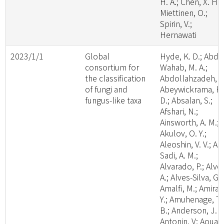
H. A.; Chen, X. H.;
Miettinen, O.;
Spirin, V.;
Hernawati
2023/1/1
Global
Hyde, K. D.; Abde
consortium for
Wahab, M. A.;
the classification
Abdollahzadeh, J.
of fungi and
Abeywickrama, P.
fungus-like taxa
D.; Absalan, S.;
Afshari, N.;
Ainsworth, A. M.;
Akulov, O. Y.;
Aleoshin, V. V.; Al-
Sadi, A. M.;
Alvarado, P.; Alve
A.; Alves-Silva, G.;
Amalfi, M.; Amira,
Y.; Amuhenage, T.
B.; Anderson, J. L
Antonin, V; Aouali