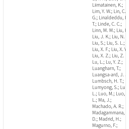
Liimatainen, K.;
Lim, Y. W.; Lin, C.
G.; Linaldeddu, B
T.; Linde, C. C.;
Linn, M. M.; Liu, F.
Liu, J. K.; Liu, N. G
Liu, S.; Liu, S. L.;
Liu, X. F.; Liu, X. Y.;
Liu, X. Z.; Liu, Z. B
Lu, L.; Lu, Y. Z.;
Luangharn, T.;
Luangsa-ard, J. J.
Lumbsch, H. T.;
Lumyong, S.; Luo
L.; Luo, M.; Luo, Z
L.; Ma, J.;
Machado, A. R.;
Madagammana, A
D.; Madrid, H.;
Magurno, F.;