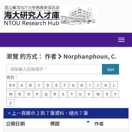
Skip
navigation
瀏覽 的方式： 作者
Norphanphoun, C.
或
是
輸
跳到：
入
0-9
A
B
C
D
E
F
G
H
I
J
K
L
前
幾
M
N
O
P
Q
R
S
T
U
V
W
X
Y
個
Z
字：
< 上一頁
顯示 2 到 7 筆資料，總共 7 筆
公開日期
標題
作者