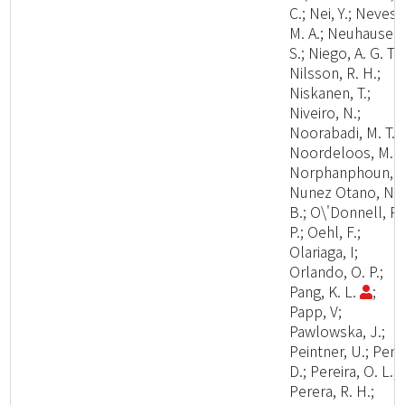
C.; Nei, Y.; Neves,
M. A.; Neuhauser,
S.; Niego, A. G. T.;
Nilsson, R. H.;
Niskanen, T.;
Niveiro, N.;
Noorabadi, M. T.;
Noordeloos, M. E
Norphanphoun, C
Nunez Otano, N.
B.; O\'Donnell, R.
P.; Oehl, F.;
Olariaga, I;
Orlando, O. P.;
Pang, K. L.
;
Papp, V;
Pawlowska, J.;
Peintner, U.; Pem
D.; Pereira, O. L.;
Perera, R. H.;