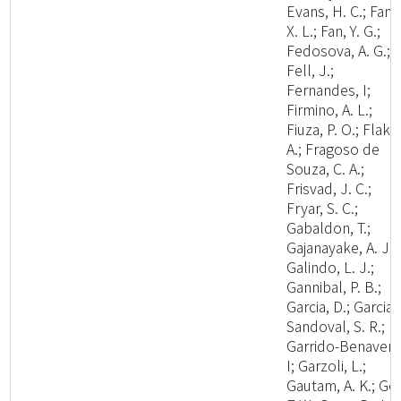
Evans, H. C.; Fan,
X. L.; Fan, Y. G.;
Fedosova, A. G.;
Fell, J.;
Fernandes, I;
Firmino, A. L.;
Fiuza, P. O.; Flaku
A.; Fragoso de
Souza, C. A.;
Frisvad, J. C.;
Fryar, S. C.;
Gabaldon, T.;
Gajanayake, A. J.;
Galindo, L. J.;
Gannibal, P. B.;
Garcia, D.; Garcia-
Sandoval, S. R.;
Garrido-Benavent
I; Garzoli, L.;
Gautam, A. K.; Ge,