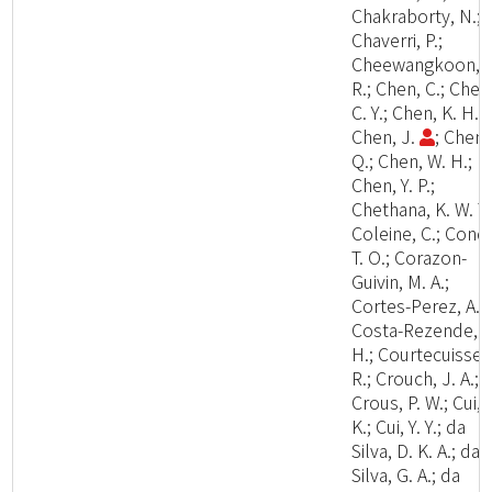
Chakraborty, N.;
Chaverri, P.;
Cheewangkoon,
R.; Chen, C.; Chen
C. Y.; Chen, K. H.;
Chen, J.
; Chen,
Q.; Chen, W. H.;
Chen, Y. P.;
Chethana, K. W. T.
Coleine, C.; Cond
T. O.; Corazon-
Guivin, M. A.;
Cortes-Perez, A.;
Costa-Rezende, D
H.; Courtecuisse,
R.; Crouch, J. A.;
Crous, P. W.; Cui, 
K.; Cui, Y. Y.; da
Silva, D. K. A.; da
Silva, G. A.; da