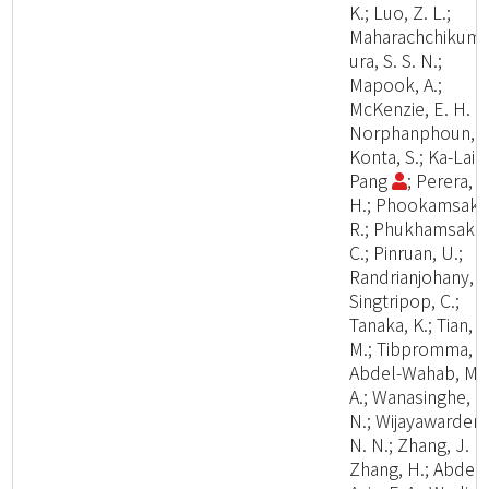
K.; Luo, Z. L.;
Maharachchikum
ura, S. S. N.;
Mapook, A.;
McKenzie, E. H. C.
Norphanphoun, C
Konta, S.; Ka-Lai
Pang
; Perera, R
H.; Phookamsak,
R.; Phukhamsakd
C.; Pinruan, U.;
Randrianjohany, E
Singtripop, C.;
Tanaka, K.; Tian, C
M.; Tibpromma, S.
Abdel-Wahab, M.
A.; Wanasinghe, D
N.; Wijayawardene
N. N.; Zhang, J. F.
Zhang, H.; Abdel-