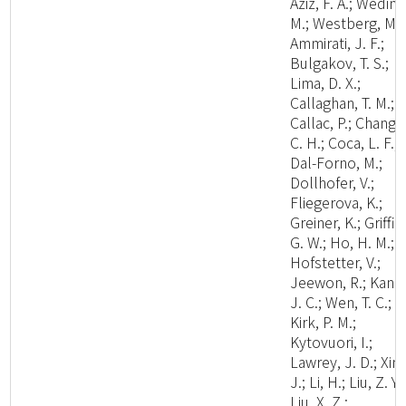
Aziz, F. A.; Wedin,
M.; Westberg, M.;
Ammirati, J. F.;
Bulgakov, T. S.;
Lima, D. X.;
Callaghan, T. M.;
Callac, P.; Chang,
C. H.; Coca, L. F.;
Dal-Forno, M.;
Dollhofer, V.;
Fliegerova, K.;
Greiner, K.; Griffit
G. W.; Ho, H. M.;
Hofstetter, V.;
Jeewon, R.; Kang
J. C.; Wen, T. C.;
Kirk, P. M.;
Kytovuori, I.;
Lawrey, J. D.; Xing
J.; Li, H.; Liu, Z. Y.;
Liu, X. Z.;