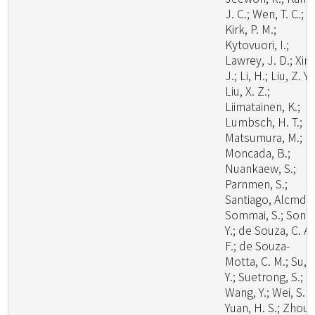
J. C.; Wen, T. C.;
Kirk, P. M.;
Kytovuori, I.;
Lawrey, J. D.; Xing
J.; Li, H.; Liu, Z. Y.;
Liu, X. Z.;
Liimatainen, K.;
Lumbsch, H. T.;
Matsumura, M.;
Moncada, B.;
Nuankaew, S.;
Parnmen, S.;
Santiago, Alcmd;
Sommai, S.; Song
Y.; de Souza, C. A.
F.; de Souza-
Motta, C. M.; Su, 
Y.; Suetrong, S.;
Wang, Y.; Wei, S. F.
Yuan, H. S.; Zhou,