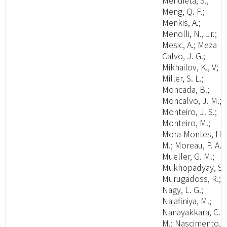
Mendieta, S.;
Meng, Q. F.;
Menkis, A.;
Menolli, N., Jr.;
Mesic, A.; Meza
Calvo, J. G.;
Mikhailov, K., V;
Miller, S. L.;
Moncada, B.;
Moncalvo, J. M.;
Monteiro, J. S.;
Monteiro, M.;
Mora-Montes, H.
M.; Moreau, P. A.;
Mueller, G. M.;
Mukhopadyay, S.;
Murugadoss, R.;
Nagy, L. G.;
Najafiniya, M.;
Nanayakkara, C.
M.; Nascimento, C