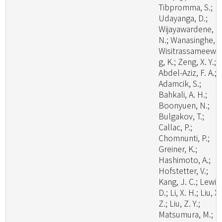
Tibpromma, S.;
Udayanga, D.;
Wijayawardene, N
N.; Wanasinghe, D
Wisitrassameewo
g, K.; Zeng, X. Y.;
Abdel-Aziz, F. A.;
Adamcik, S.;
Bahkali, A. H.;
Boonyuen, N.;
Bulgakov, T.;
Callac, P.;
Chomnunti, P.;
Greiner, K.;
Hashimoto, A.;
Hofstetter, V.;
Kang, J. C.; Lewis
D.; Li, X. H.; Liu, X.
Z.; Liu, Z. Y.;
Matsumura, M.;