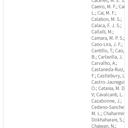
Caceres, M. E. S.;
Caeiro, M. F.; Cai,
L.; Cai, M. F.;
Calabon, M. S.;
Calaca, F. J. S.;
Callalli, M.;
Camara, M. P. S.;
Cano-Lira, J. F.;
Cantillo, T.; Cao,
B.; Carlavilla, J. R.
Carvalho, A.;
Castaneda-Ruiz, R
F.; Castlebury, L.;
Castro-Jauregui,
O.; Catania, M. D.,
V; Cavalcanti, L. H
Cazabonne, J.;
Cedeno-Sanchez,
M. L.; Chaharmiri-
Dokhaharani, S.;
Chaiwan, N.;