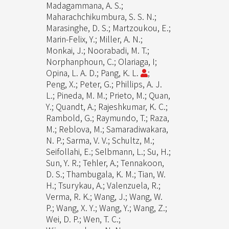
Madagammana, A. S.;
Maharachchikumbura, S. S. N.;
Marasinghe, D. S.; Martzoukou, E.;
Marin-Felix, Y.; Miller, A. N.;
Monkai, J.; Noorabadi, M. T.;
Norphanphoun, C.; Olariaga, I;
Opina, L. A. D.; Pang, K. L.
;
Peng, X.; Peter, G.; Phillips, A. J.
L.; Pineda, M. M.; Prieto, M.; Quan,
Y.; Quandt, A.; Rajeshkumar, K. C.;
Rambold, G.; Raymundo, T.; Raza,
M.; Reblova, M.; Samaradiwakara,
N. P.; Sarma, V. V.; Schultz, M.;
Seifollahi, E.; Selbmann, L.; Su, H.;
Sun, Y. R.; Tehler, A.; Tennakoon,
D. S.; Thambugala, K. M.; Tian, W.
H.; Tsurykau, A.; Valenzuela, R.;
Verma, R. K.; Wang, J.; Wang, W.
P.; Wang, X. Y.; Wang, Y.; Wang, Z.;
Wei, D. P.; Wen, T. C.;