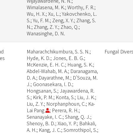
Wijayawardene, N. N.;
Wimalasena, M. K.; Worthy, F. R.;
Wu, H. X.; Xu, L.; Yakovchenko, L.
S.; Yu, F. M.; Zeng, X. Y.; Zhang, S.
N.; Zhang, Z. Y.; Zhao, Q.;
Wanasinghe, D. N.
nd
Maharachchikumbura, S. S. N.;
Fungal Divers
tes
Hyde, K. D.; Jones, E. B. G.;
McKenzie, E. H. C.; Huang, S. K.;
Abdel-Wahab, M. A.; Daranagama,
D. A.; Dayarathne, M.; D'Souza, M.
J.; Goonasekara, I. D.;
Hongsanan, S.; Jayawardena, R.
S.; Kirk, P. M.; Konta, S.; Liu, J. K.;
Liu, Z. Y.; Norphanphoun, C.; Ka-
Lai Pang
; Perera, R. H.;
Senanayake, I. C.; Shang, Q. J.;
Shenoy, B. D.; Xiao, Y. P.; Bahkali,
A. H.; Kang, J. C.; Somrothipol, S.;