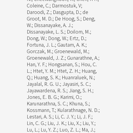
Coleine, C.; Darmostuk, V;
Daroodi, Z.; Dasgupta, D.; de
Groot, M. D.; De Hoog, S.; Deng,
W.; Dissanayake, A. J.;
Dissanayake, L. S.; Doilom, M.;
Dong, W.; Dong, W.; Ertz, D.;
Fortuna, J. L.; Gautam, A. K.;
Gorczak, M.; Groenewald, M.;
Groenewald, J. Z.; Gunarathne, A.;
Han, Y. F.; Hongsanan, S.; Hou, C.
L.; Htet, Y. M.; Htet, Z. H.; Huang,
Q.; Huang, S. K.; Huanraluek, N.;
Jayalal, R. G. U.; Jayasiri, S. C.;
Jayawardena, R. S.; Jiang, S. H.;
Jones, E. B. G.; Karimi, O.;
Karunarathna, S. C.; Khuna, S.;
Kossmann, T.; Kularathnage, N. D.;
Lestari, A. S.; Li, C. J. Y.; Li, J. F.;
Lin, C. G.; Liu, J. K.; Liu, X.; Liu, Y.;
Lu, L.; Lu, Y. Z.; Luo, Z. L.; Ma, J.;