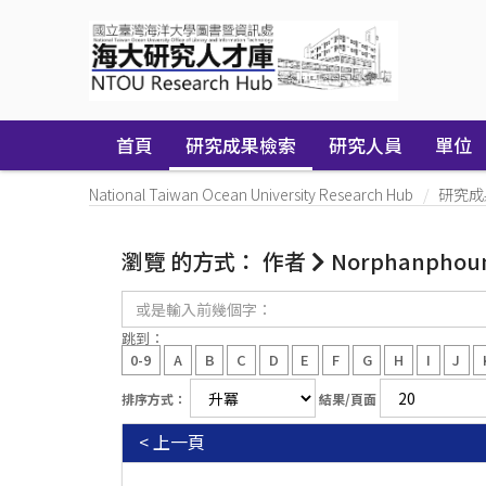
Skip
navigation
首頁
研究成果檢索
研究人員
單位
National Taiwan Ocean University Research Hub
研究成
瀏覽 的方式： 作者
Norphanphoun
或
是
輸
跳到：
入
0-9
A
B
C
D
E
F
G
H
I
J
前
幾
排序方式：
結果/頁面
個
字：
< 上一頁