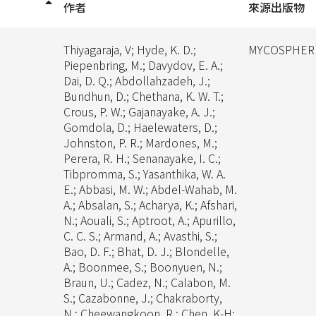
作者
來源出版物
Thiyagaraja, V; Hyde, K. D.;
MYCOSPHER
Piepenbring, M.; Davydov, E. A.;
Dai, D. Q.; Abdollahzadeh, J.;
Bundhun, D.; Chethana, K. W. T.;
Crous, P. W.; Gajanayake, A. J.;
Gomdola, D.; Haelewaters, D.;
Johnston, P. R.; Mardones, M.;
Perera, R. H.; Senanayake, I. C.;
Tibpromma, S.; Yasanthika, W. A.
E.; Abbasi, M. W.; Abdel-Wahab, M.
A.; Absalan, S.; Acharya, K.; Afshari,
N.; Aouali, S.; Aptroot, A.; Apurillo,
C. C. S.; Armand, A.; Avasthi, S.;
Bao, D. F.; Bhat, D. J.; Blondelle,
A.; Boonmee, S.; Boonyuen, N.;
Braun, U.; Cadez, N.; Calabon, M.
S.; Cazabonne, J.; Chakraborty,
N.; Cheewangkoon, R.; Chen, K-H;