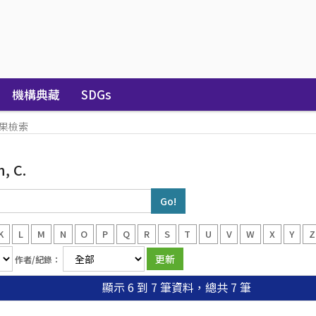
機構典藏
SDGs
果檢索
, C.
K
L
M
N
O
P
Q
R
S
T
U
V
W
X
Y
Z
作者/紀錄：
顯示 6 到 7 筆資料，總共 7 筆