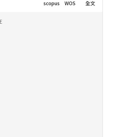
scopus
WOS
全文
E