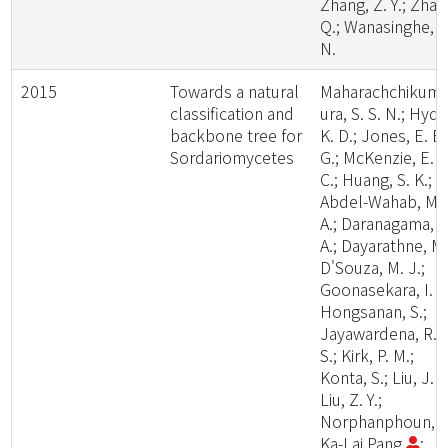
Zhang, Z. Y.; Zhao
Q.; Wanasinghe, D
N.
2015
Towards a natural
Maharachchikum
classification and
ura, S. S. N.; Hyde
backbone tree for
K. D.; Jones, E. B.
Sordariomycetes
G.; McKenzie, E. H
C.; Huang, S. K.;
Abdel-Wahab, M.
A.; Daranagama, D
A.; Dayarathne, M.
D'Souza, M. J.;
Goonasekara, I. D
Hongsanan, S.;
Jayawardena, R.
S.; Kirk, P. M.;
Konta, S.; Liu, J. K
Liu, Z. Y.;
Norphanphoun, C
Ka-Lai Pang
;