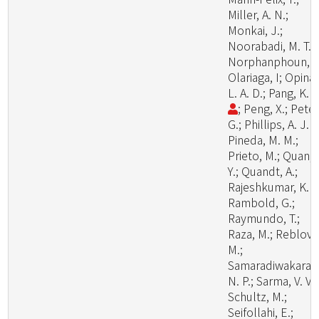
Miller, A. N.;
Monkai, J.;
Noorabadi, M. T.;
Norphanphoun, C
Olariaga, I; Opina,
L. A. D.; Pang, K. 
; Peng, X.; Peter
G.; Phillips, A. J. L
Pineda, M. M.;
Prieto, M.; Quan,
Y.; Quandt, A.;
Rajeshkumar, K. C
Rambold, G.;
Raymundo, T.;
Raza, M.; Reblova
M.;
Samaradiwakara,
N. P.; Sarma, V. V.;
Schultz, M.;
Seifollahi, E.;