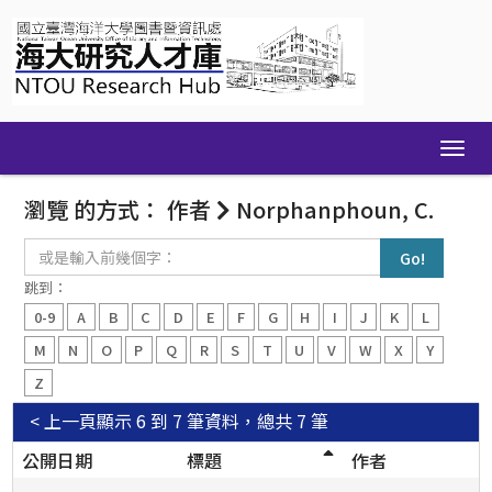
Skip
navigation
瀏覽 的方式： 作者
Norphanphoun, C.
或
是
輸
跳到：
入
0-9
A
B
C
D
E
F
G
H
I
J
K
L
前
幾
M
N
O
P
Q
R
S
T
U
V
W
X
Y
個
Z
字：
< 上一頁
顯示 6 到 7 筆資料，總共 7 筆
公開日期
標題
作者