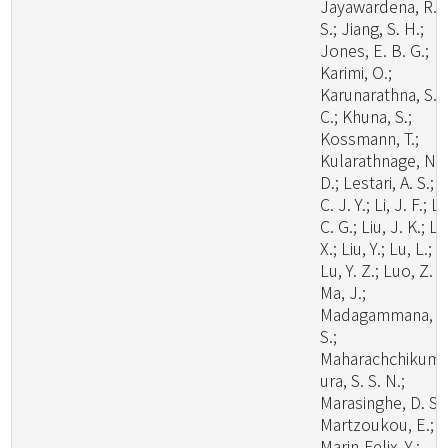
Jayawardena, R.
S.; Jiang, S. H.;
Jones, E. B. G.;
Karimi, O.;
Karunarathna, S.
C.; Khuna, S.;
Kossmann, T.;
Kularathnage, N.
D.; Lestari, A. S.; L
C. J. Y.; Li, J. F.; Li
C. G.; Liu, J. K.; Li
X.; Liu, Y.; Lu, L.;
Lu, Y. Z.; Luo, Z. L
Ma, J.;
Madagammana, A
S.;
Maharachchikum
ura, S. S. N.;
Marasinghe, D. S.;
Martzoukou, E.;
Marin-Felix, Y.;