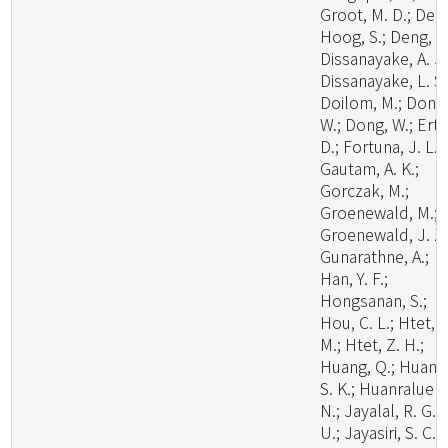
Groot, M. D.; De
Hoog, S.; Deng, W
Dissanayake, A. J.
Dissanayake, L. S.
Doilom, M.; Dong
W.; Dong, W.; Ertz
D.; Fortuna, J. L.;
Gautam, A. K.;
Gorczak, M.;
Groenewald, M.;
Groenewald, J. Z.
Gunarathne, A.;
Han, Y. F.;
Hongsanan, S.;
Hou, C. L.; Htet, Y
M.; Htet, Z. H.;
Huang, Q.; Huang
S. K.; Huanraluek,
N.; Jayalal, R. G.
U.; Jayasiri, S. C.;