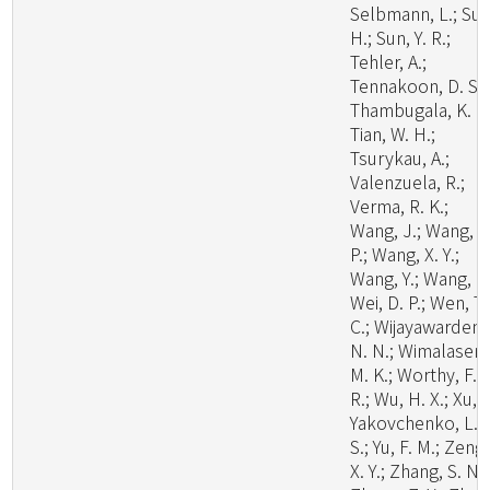
Selbmann, L.; Su,
H.; Sun, Y. R.;
Tehler, A.;
Tennakoon, D. S.;
Thambugala, K. M
Tian, W. H.;
Tsurykau, A.;
Valenzuela, R.;
Verma, R. K.;
Wang, J.; Wang, W
P.; Wang, X. Y.;
Wang, Y.; Wang, Z.
Wei, D. P.; Wen, T.
C.; Wijayawardene
N. N.; Wimalasena
M. K.; Worthy, F.
R.; Wu, H. X.; Xu, L
Yakovchenko, L.
S.; Yu, F. M.; Zeng,
X. Y.; Zhang, S. N.;