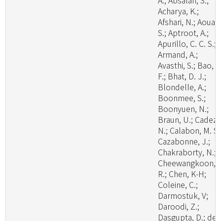
A.; Absalan, S.;
Acharya, K.;
Afshari, N.; Aouali
S.; Aptroot, A.;
Apurillo, C. C. S.;
Armand, A.;
Avasthi, S.; Bao, D
F.; Bhat, D. J.;
Blondelle, A.;
Boonmee, S.;
Boonyuen, N.;
Braun, U.; Cadez,
N.; Calabon, M. S.
Cazabonne, J.;
Chakraborty, N.;
Cheewangkoon,
R.; Chen, K-H;
Coleine, C.;
Darmostuk, V;
Daroodi, Z.;
Dasgupta, D.; de