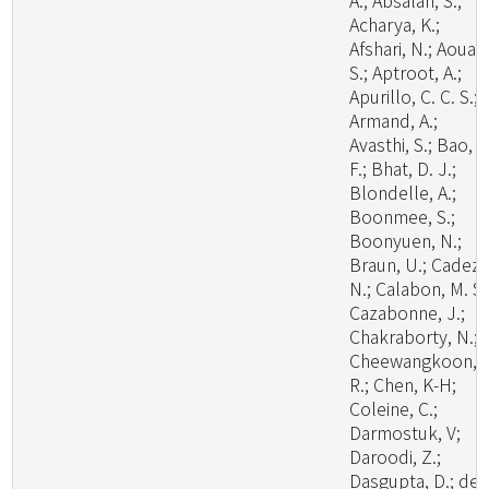
A.; Absalan, S.;
Acharya, K.;
Afshari, N.; Aouali
S.; Aptroot, A.;
Apurillo, C. C. S.;
Armand, A.;
Avasthi, S.; Bao, D
F.; Bhat, D. J.;
Blondelle, A.;
Boonmee, S.;
Boonyuen, N.;
Braun, U.; Cadez,
N.; Calabon, M. S.
Cazabonne, J.;
Chakraborty, N.;
Cheewangkoon,
R.; Chen, K-H;
Coleine, C.;
Darmostuk, V;
Daroodi, Z.;
Dasgupta, D.; de