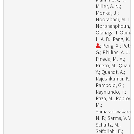
Miller, A. N.;
Monkai, J.;
Noorabadi, M. T.;
Norphanphoun, C
Olariaga, I; Opina,
L. A. D.; Pang, K. 
; Peng, X.; Peter
G.; Phillips, A. J. L
Pineda, M. M.;
Prieto, M.; Quan,
Y.; Quandt, A.;
Rajeshkumar, K. C
Rambold, G.;
Raymundo, T.;
Raza, M.; Reblova
M.;
Samaradiwakara,
N. P.; Sarma, V. V.;
Schultz, M.;
Seifollahi, E.;