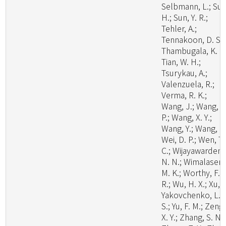
Selbmann, L.; Su,
H.; Sun, Y. R.;
Tehler, A.;
Tennakoon, D. S.;
Thambugala, K. M
Tian, W. H.;
Tsurykau, A.;
Valenzuela, R.;
Verma, R. K.;
Wang, J.; Wang, W
P.; Wang, X. Y.;
Wang, Y.; Wang, Z.
Wei, D. P.; Wen, T.
C.; Wijayawardene
N. N.; Wimalasena
M. K.; Worthy, F.
R.; Wu, H. X.; Xu, L
Yakovchenko, L.
S.; Yu, F. M.; Zeng,
X. Y.; Zhang, S. N.;