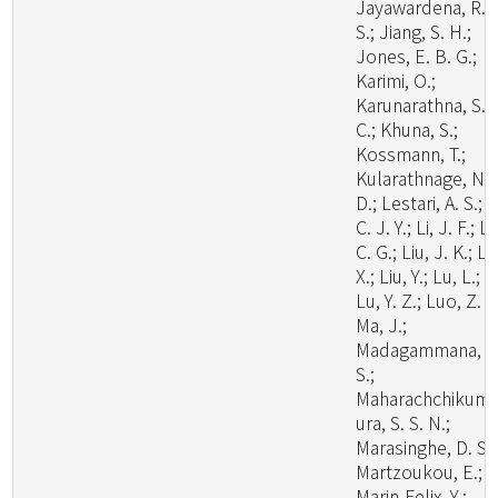
Jayawardena, R.
S.; Jiang, S. H.;
Jones, E. B. G.;
Karimi, O.;
Karunarathna, S.
C.; Khuna, S.;
Kossmann, T.;
Kularathnage, N.
D.; Lestari, A. S.; L
C. J. Y.; Li, J. F.; Li
C. G.; Liu, J. K.; Li
X.; Liu, Y.; Lu, L.;
Lu, Y. Z.; Luo, Z. L
Ma, J.;
Madagammana, A
S.;
Maharachchikum
ura, S. S. N.;
Marasinghe, D. S.;
Martzoukou, E.;
Marin-Felix, Y.;