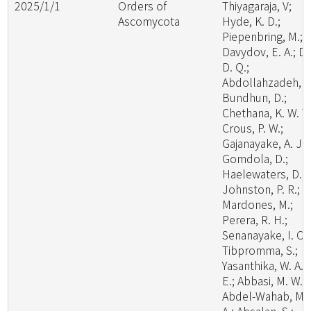
2025/1/1
Orders of
Thiyagaraja, V;
Ascomycota
Hyde, K. D.;
Piepenbring, M.;
Davydov, E. A.; Da
D. Q.;
Abdollahzadeh, J.
Bundhun, D.;
Chethana, K. W. T.
Crous, P. W.;
Gajanayake, A. J.;
Gomdola, D.;
Haelewaters, D.;
Johnston, P. R.;
Mardones, M.;
Perera, R. H.;
Senanayake, I. C.;
Tibpromma, S.;
Yasanthika, W. A.
E.; Abbasi, M. W.;
Abdel-Wahab, M.