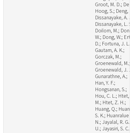
Groot, M. D.; De
Hoog, S.; Deng, W
Dissanayake, A. J.
Dissanayake, L. S.
Doilom, M.; Dong
W.; Dong, W.; Ertz
D.; Fortuna, J. L.;
Gautam, A. K.;
Gorczak, M.;
Groenewald, M.;
Groenewald, J. Z.
Gunarathne, A.;
Han, Y. F.;
Hongsanan, S.;
Hou, C. L.; Htet, Y
M.; Htet, Z. H.;
Huang, Q.; Huang
S. K.; Huanraluek,
N.; Jayalal, R. G.
U.; Jayasiri, S. C.;