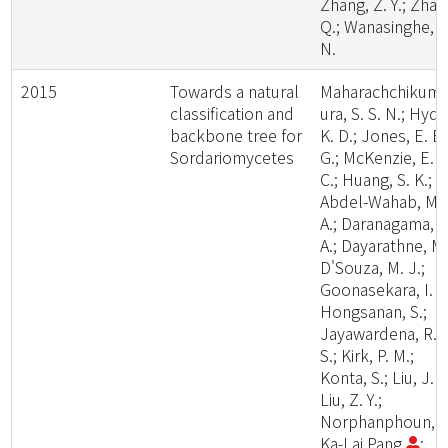
Zhang, Z. Y.; Zhao
Q.; Wanasinghe, D
N.
2015
Towards a natural
Maharachchikum
classification and
ura, S. S. N.; Hyde
backbone tree for
K. D.; Jones, E. B.
Sordariomycetes
G.; McKenzie, E. H
C.; Huang, S. K.;
Abdel-Wahab, M.
A.; Daranagama, D
A.; Dayarathne, M.
D'Souza, M. J.;
Goonasekara, I. D
Hongsanan, S.;
Jayawardena, R.
S.; Kirk, P. M.;
Konta, S.; Liu, J. K
Liu, Z. Y.;
Norphanphoun, C
Ka-Lai Pang
;