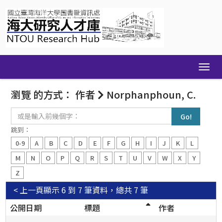
Skip
navigation
瀏覽 的方式： 作者
Norphanphoun, C.
或
是
輸
跳到：
入
0-9
A
B
C
D
E
F
G
H
I
J
K
L
前
幾
M
N
O
P
Q
R
S
T
U
V
W
X
Y
個
Z
字：
< 上一頁
顯示 6 到 7 筆資料，總共 7 筆
公開日期
標題
作者