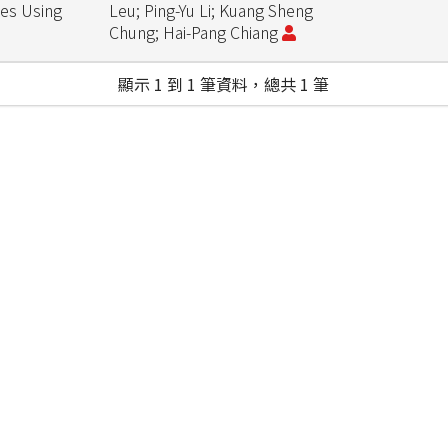
es Using
Leu; Ping-Yu Li; Kuang Sheng
Chung; Hai-Pang Chiang
顯示 1 到 1 筆資料，總共 1 筆