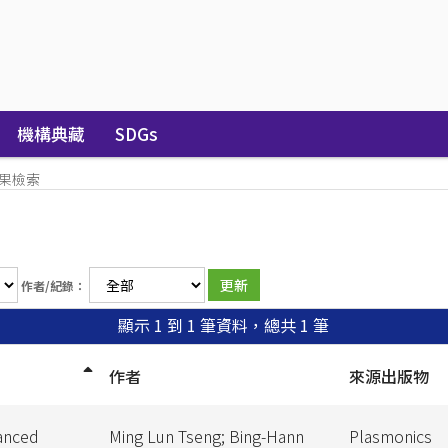
機構典藏
SDGs
果檢索
作者/紀錄：
顯示 1 到 1 筆資料，總共 1 筆
作者
來源出版物
anced
Ming Lun Tseng; Bing-Hann
Plasmonics