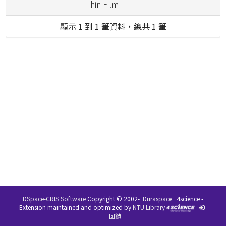
Thin Film
顯示 1 到 1 筆資料，總共 1 筆
DSpace-CRIS Software
Copyright © 2002-
Duraspace
4science -
Extension maintained and optimized by
NTU Library
回饋