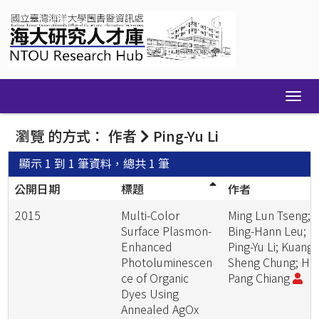
Skip
navigation
瀏覽 的方式： 作者
Ping-Yu Li
顯示 1 到 1 筆資料，總共 1 筆
公開日期
標題
作者
2015
Multi-Color
Ming Lun Tseng;
Surface Plasmon-
Bing-Hann Leu;
Enhanced
Ping-Yu Li; Kuang
Photoluminescen
Sheng Chung; Hai
ce of Organic
Pang Chiang
Dyes Using
Annealed AgOx