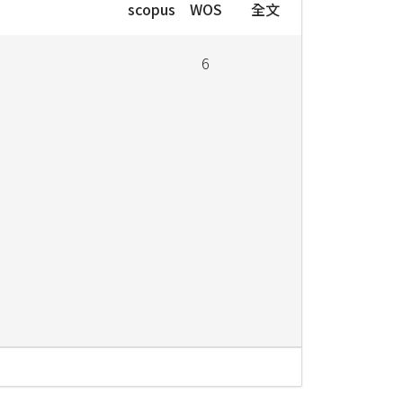
scopus
WOS
全文
6