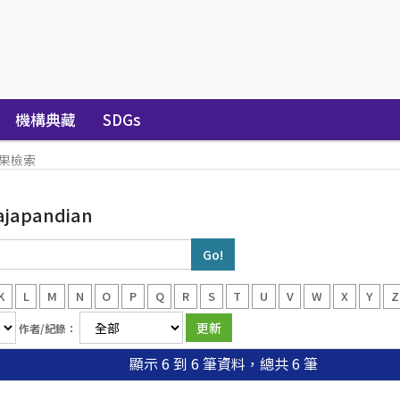
機構典藏
SDGs
果檢索
ajapandian
K
L
M
N
O
P
Q
R
S
T
U
V
W
X
Y
Z
作者/紀錄：
顯示 6 到 6 筆資料，總共 6 筆