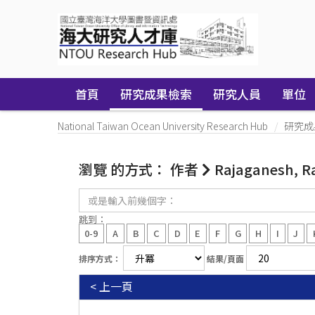
Skip
navigation
首頁
研究成果檢索
研究人員
單位
National Taiwan Ocean University Research Hub
研究成
瀏覽 的方式： 作者
Rajaganesh, R
或
是
輸
跳到：
入
0-9
A
B
C
D
E
F
G
H
I
J
前
幾
排序方式：
結果/頁面
個
字：
< 上一頁