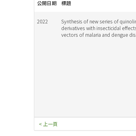
公開日期
標題
2022
Synthesis of new series of quinoli
derivatives with insecticidal effect
vectors of malaria and dengue di
< 上一頁