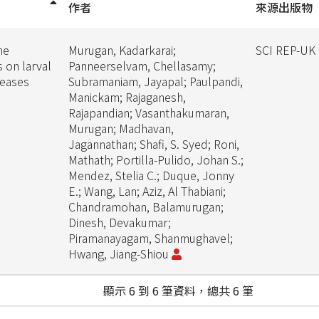
作者
來源出版物
ne
Murugan, Kadarkarai;
SCI REP-UK
s on larval
Panneerselvam, Chellasamy;
seases
Subramaniam, Jayapal; Paulpandi,
Manickam; Rajaganesh,
Rajapandian; Vasanthakumaran,
Murugan; Madhavan,
Jagannathan; Shafi, S. Syed; Roni,
Mathath; Portilla-Pulido, Johan S.;
Mendez, Stelia C.; Duque, Jonny
E.; Wang, Lan; Aziz, Al Thabiani;
Chandramohan, Balamurugan;
Dinesh, Devakumar;
Piramanayagam, Shanmughavel;
Hwang, Jiang-Shiou
顯示 6 到 6 筆資料，總共 6 筆