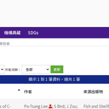
機構典藏
SDGs
果檢索
作者/紀錄：
顯示 1 到 1 筆資料，總共 1 筆
作者
來源出版物
 of C-
Po-Tsang Lee
; S Bird; J Zou;
Fish and Shel