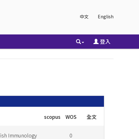
中文
English
登入
scopus
WOS
全文
lfish Immunology
0