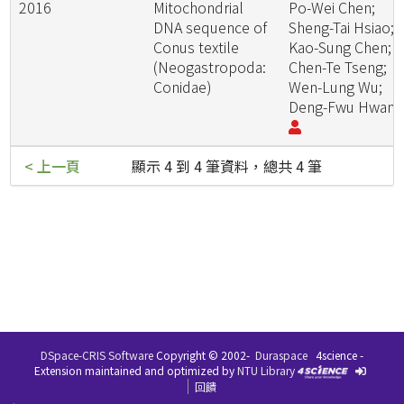
2016
Mitochondrial
Po-Wei Chen;
DNA sequence of
Sheng-Tai Hsiao;
Conus textile
Kao-Sung Chen;
(Neogastropoda:
Chen-Te Tseng;
Conidae)
Wen-Lung Wu;
Deng-Fwu Hwan
< 上一頁
顯示 4 到 4 筆資料，總共 4 筆
DSpace-CRIS Software
Copyright © 2002-
Duraspace
4science -
Extension maintained and optimized by
NTU Library
回饋