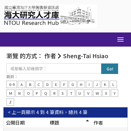
Skip
navigation
瀏覽 的方式： 作者
Sheng-Tai Hsiao
或
是
輸
跳到：
入
0-9
A
B
C
D
E
F
G
H
I
J
K
L
前
幾
M
N
O
P
Q
R
S
T
U
V
W
X
Y
個
Z
字：
< 上一頁
顯示 4 到 4 筆資料，總共 4 筆
公開日期
標題
作者