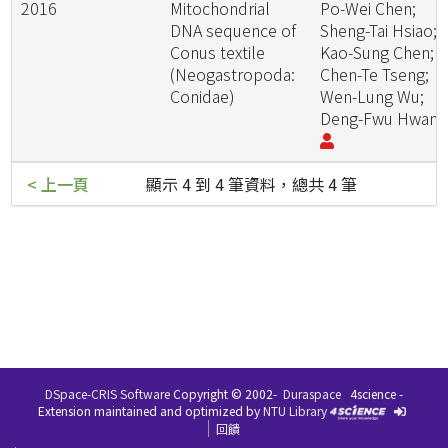
2016
Mitochondrial
Po-Wei Chen;
DNA sequence of
Sheng-Tai Hsiao;
Conus textile
Kao-Sung Chen;
(Neogastropoda:
Chen-Te Tseng;
Conidae)
Wen-Lung Wu;
Deng-Fwu Hwan
< 上一頁
顯示 4 到 4 筆資料，總共 4 筆
DSpace-CRIS Software
Copyright © 2002-
Duraspace
4science -
Extension maintained and optimized by
NTU Library
回饋