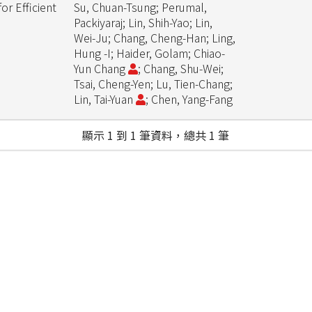
r Efficient
Su, Chuan-Tsung; Perumal,
n
Packiyaraj; Lin, Shih-Yao; Lin,
Wei-Ju; Chang, Cheng-Han; Ling,
Hung -I; Haider, Golam; Chiao-
Yun Chang
; Chang, Shu-Wei;
Tsai, Cheng-Yen; Lu, Tien-Chang;
Lin, Tai-Yuan
; Chen, Yang-Fang
顯示 1 到 1 筆資料，總共 1 筆