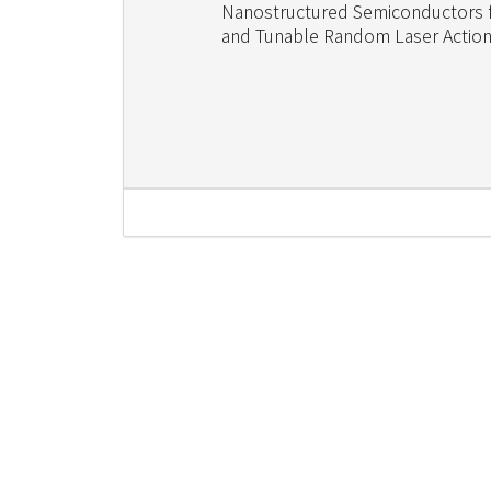
Nanostructured Semiconductors fo
and Tunable Random Laser Actio