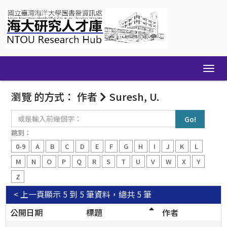
Skip
navigation
瀏覽 的方式： 作者
Suresh, U.
或
是
輸
跳到：
入
0-9
A
B
C
D
E
F
G
H
I
J
K
L
前
幾
M
N
O
P
Q
R
S
T
U
V
W
X
Y
個
Z
字：
< 上一頁
顯示 5 到 5 筆資料，總共 5 筆
公開日期
標題
作者