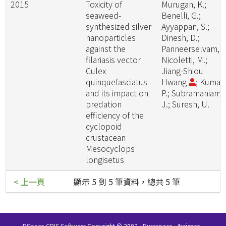
2015
Toxicity of
Murugan, K.;
seaweed-
Benelli, G.;
synthesized silver
Ayyappan, S.;
nanoparticles
Dinesh, D.;
against the
Panneerselvam, C
filariasis vector
Nicoletti, M.;
Culex
Jiang-Shiou
quinquefasciatus
Hwang
; Kumar,
and its impact on
P.; Subramaniam,
predation
J.; Suresh, U.
efficiency of the
cyclopoid
crustacean
Mesocyclops
longisetus
< 上一頁
顯示 5 到 5 筆資料，總共 5 筆
DSpace-CRIS Software
Copyright © 2002-
Duraspace
4science -