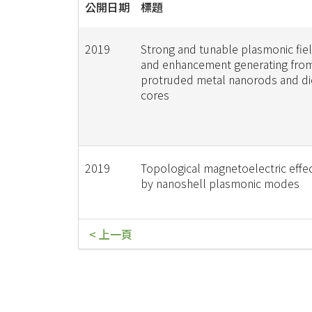
公開日期
標題
2019
Strong and tunable plasmonic fie
and enhancement generating fro
protruded metal nanorods and die
cores
2019
Topological magnetoelectric effe
by nanoshell plasmonic modes
< 上一頁