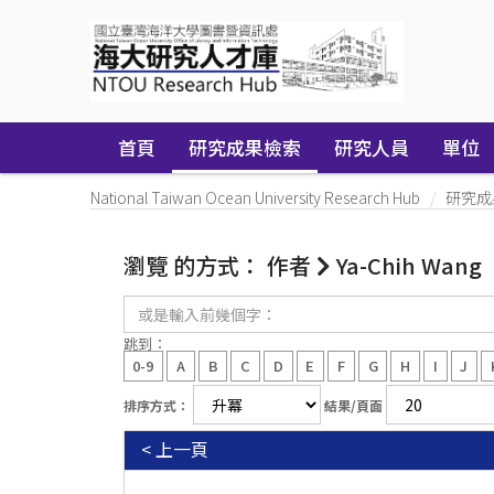
Skip
navigation
首頁
研究成果檢索
研究人員
單位
National Taiwan Ocean University Research Hub
研究成
瀏覽 的方式： 作者
Ya-Chih Wang
或
是
輸
跳到：
入
0-9
A
B
C
D
E
F
G
H
I
J
前
幾
排序方式：
結果/頁面
個
字：
< 上一頁