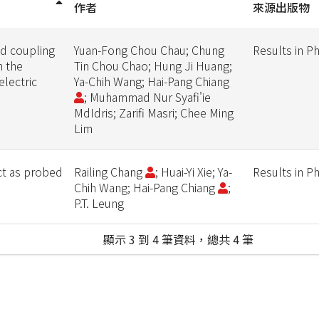
作者
來源出版物
ld coupling
Yuan-Fong Chou Chau; Chung
Results in P
m the
Tin Chou Chao; Hung Ji Huang;
lectric
Ya-Chih Wang; Hai-Pang Chiang
; Muhammad Nur Syafi'ie
MdIdris; Zarifi Masri; Chee Ming
Lim
ct as probed
Railing Chang
; Huai-Yi Xie; Ya-
Results in P
Chih Wang; Hai-Pang Chiang
;
P.T. Leung
顯示 3 到 4 筆資料，總共 4 筆