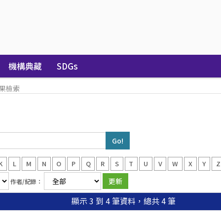
機構典藏
SDGs
果檢索
K
L
M
N
O
P
Q
R
S
T
U
V
W
X
Y
Z
作者/紀錄：
顯示 3 到 4 筆資料，總共 4 筆