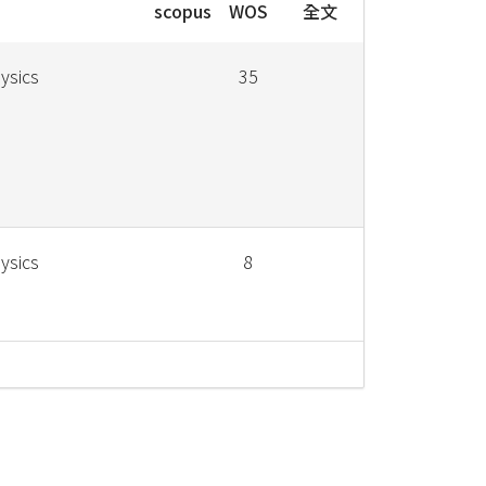
scopus
WOS
全文
hysics
35
hysics
8