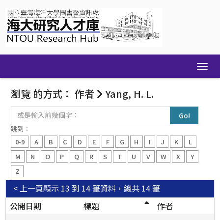
Skip
navigation
瀏覽 的方式： 作者
Yang, H. L.
或
是
輸
跳到：
入
0-9
A
B
C
D
E
F
G
H
I
J
K
L
前
幾
M
N
O
P
Q
R
S
T
U
V
W
X
Y
個
Z
字：
< 上一頁
顯示 13 到 14 筆資料，總共 14 筆
公開日期
標題
作者