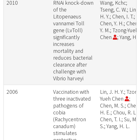
2010
RNAi knock-down
Wang, Kchc;
of the
Tseng, C. W.; Lin,
Litopenaeus
H. Y.; Chen, I. T.;
vannamei Toll
Chen, Y. H.; Chen,
gene (LvToll)
Y. M.; Tzong-Yueh
significantly
Chen
; Yang, H. 
increases
mortality and
reduces bacterial
clearance after
challenge with
Vibrio harveyi
2006
Vaccination with
Lin, J. H. Y.; Tzong
three inactivated
Yueh Chen
;
pathogens of
Chen, M. S.; Chen
cobia
H. E.; Chou, R. L.;
(Rachycentron
Chen, T. I.; Su, M.
canadum)
S.; Yang, H. L.
stimulates
protective