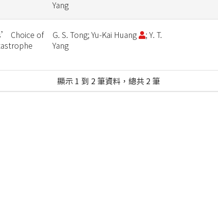
Yang
s’ Choice of
G. S. Tong; Yu-Kai Huang
; Y. T.
tastrophe
Yang
顯示 1 到 2 筆資料，總共 2 筆