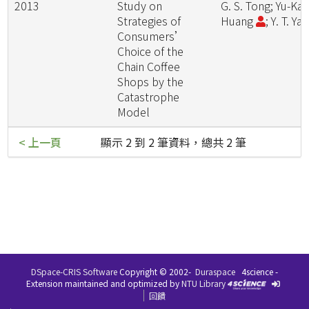
2013
Study on
G. S. Tong; Yu-Kai
Strategies of
Huang
; Y. T. Ya
Consumers’
Choice of the
Chain Coffee
Shops by the
Catastrophe
Model
< 上一頁
顯示 2 到 2 筆資料，總共 2 筆
DSpace-CRIS Software
Copyright © 2002-
Duraspace
4science -
Extension maintained and optimized by
NTU Library
回饋