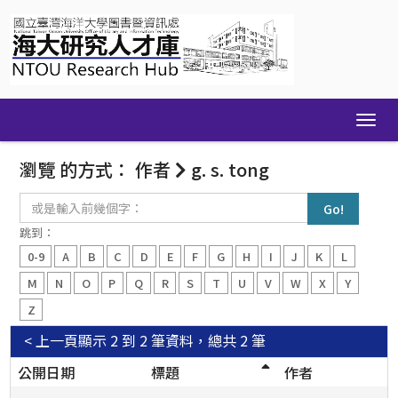
Skip
navigation
瀏覽 的方式： 作者
g. s. tong
或
是
輸
跳到：
入
0-9
A
B
C
D
E
F
G
H
I
J
K
L
前
幾
M
N
O
P
Q
R
S
T
U
V
W
X
Y
個
Z
字：
< 上一頁
顯示 2 到 2 筆資料，總共 2 筆
公開日期
標題
作者