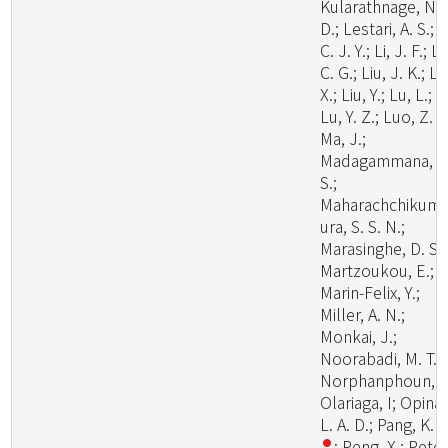
Kularathnage, N.
D.; Lestari, A. S.; L
C. J. Y.; Li, J. F.; Li
C. G.; Liu, J. K.; Li
X.; Liu, Y.; Lu, L.;
Lu, Y. Z.; Luo, Z. L
Ma, J.;
Madagammana, A
S.;
Maharachchikum
ura, S. S. N.;
Marasinghe, D. S.;
Martzoukou, E.;
Marin-Felix, Y.;
Miller, A. N.;
Monkai, J.;
Noorabadi, M. T.;
Norphanphoun, C
Olariaga, I; Opina,
L. A. D.; Pang, K. 
; Peng, X.; Peter