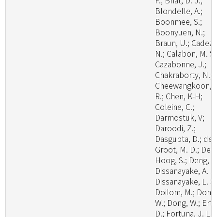
F.; Bhat, D. J.;
Blondelle, A.;
Boonmee, S.;
Boonyuen, N.;
Braun, U.; Cadez,
N.; Calabon, M. S.
Cazabonne, J.;
Chakraborty, N.;
Cheewangkoon,
R.; Chen, K-H;
Coleine, C.;
Darmostuk, V;
Daroodi, Z.;
Dasgupta, D.; de
Groot, M. D.; De
Hoog, S.; Deng, W
Dissanayake, A. J.
Dissanayake, L. S.
Doilom, M.; Dong
W.; Dong, W.; Ertz
D.; Fortuna, J. L.;