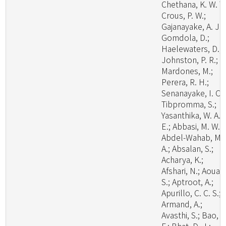
Chethana, K. W. T.
Crous, P. W.;
Gajanayake, A. J.;
Gomdola, D.;
Haelewaters, D.;
Johnston, P. R.;
Mardones, M.;
Perera, R. H.;
Senanayake, I. C.;
Tibpromma, S.;
Yasanthika, W. A.
E.; Abbasi, M. W.;
Abdel-Wahab, M.
A.; Absalan, S.;
Acharya, K.;
Afshari, N.; Aouali
S.; Aptroot, A.;
Apurillo, C. C. S.;
Armand, A.;
Avasthi, S.; Bao, D