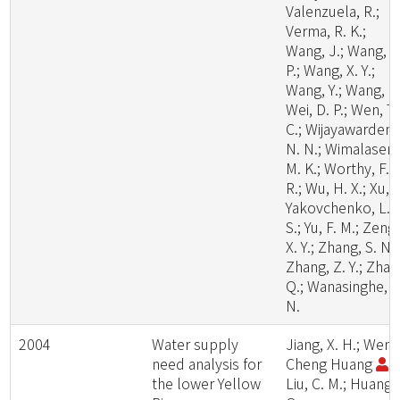
Valenzuela, R.;
Verma, R. K.;
Wang, J.; Wang, W
P.; Wang, X. Y.;
Wang, Y.; Wang, Z.
Wei, D. P.; Wen, T.
C.; Wijayawardene
N. N.; Wimalasena
M. K.; Worthy, F.
R.; Wu, H. X.; Xu, L
Yakovchenko, L.
S.; Yu, F. M.; Zeng,
X. Y.; Zhang, S. N.;
Zhang, Z. Y.; Zhao
Q.; Wanasinghe, D
N.
2004
Water supply
Jiang, X. H.; Wen-
need analysis for
Cheng Huang
;
the lower Yellow
Liu, C. M.; Huang,