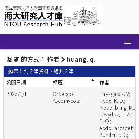
Skip
navigation
瀏覽 的方式： 作者
huang, q.
顯示 1 到 2 筆資料，總共 2 筆
公開日期
標題
作者
2025/1/1
Orders of
Thiyagaraja, V;
Ascomycota
Hyde, K. D.;
Piepenbring, M.;
Davydov, E. A.; Da
D. Q.;
Abdollahzadeh, J.
Bundhun, D.;