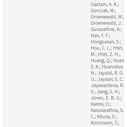
Gautam, A. K.;
Gorczak, M.;
Groenewald, M.;
Groenewald, J. Z.
Gunarathne, A.;
Han, Y. F.;
Hongsanan, S.;
Hou, C. L.; Htet, Y
M.; Htet, Z. H.;
Huang, Q.; Huang
S. K.; Huanraluek,
N.; Jayalal, R. G.
U.; Jayasiri, S. C.;
Jayawardena, R.
S.; Jiang, S. H.;
Jones, E. B. G.;
Karimi, O.;
Karunarathna, S.
C.; Khuna, S.;
Kossmann, T.;