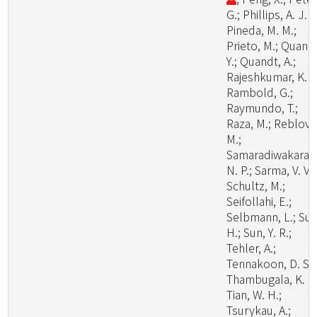
G.; Phillips, A. J. L
Pineda, M. M.;
Prieto, M.; Quan,
Y.; Quandt, A.;
Rajeshkumar, K. C
Rambold, G.;
Raymundo, T.;
Raza, M.; Reblova
M.;
Samaradiwakara,
N. P.; Sarma, V. V.;
Schultz, M.;
Seifollahi, E.;
Selbmann, L.; Su,
H.; Sun, Y. R.;
Tehler, A.;
Tennakoon, D. S.;
Thambugala, K. M
Tian, W. H.;
Tsurykau, A.;