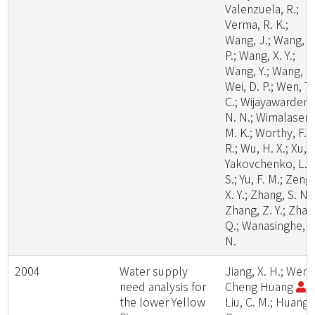
Valenzuela, R.;
Verma, R. K.;
Wang, J.; Wang, W
P.; Wang, X. Y.;
Wang, Y.; Wang, Z.
Wei, D. P.; Wen, T.
C.; Wijayawardene
N. N.; Wimalasena
M. K.; Worthy, F.
R.; Wu, H. X.; Xu, L
Yakovchenko, L.
S.; Yu, F. M.; Zeng,
X. Y.; Zhang, S. N.;
Zhang, Z. Y.; Zhao
Q.; Wanasinghe, D
N.
2004
Water supply
Jiang, X. H.; Wen-
need analysis for
Cheng Huang
;
the lower Yellow
Liu, C. M.; Huang,