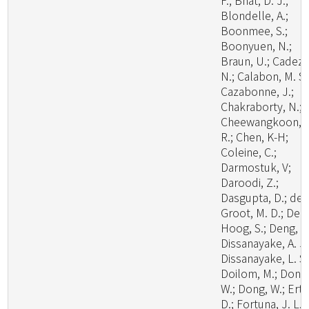
F.; Bhat, D. J.;
Blondelle, A.;
Boonmee, S.;
Boonyuen, N.;
Braun, U.; Cadez,
N.; Calabon, M. S.
Cazabonne, J.;
Chakraborty, N.;
Cheewangkoon,
R.; Chen, K-H;
Coleine, C.;
Darmostuk, V;
Daroodi, Z.;
Dasgupta, D.; de
Groot, M. D.; De
Hoog, S.; Deng, W
Dissanayake, A. J.
Dissanayake, L. S.
Doilom, M.; Dong
W.; Dong, W.; Ertz
D.; Fortuna, J. L.;