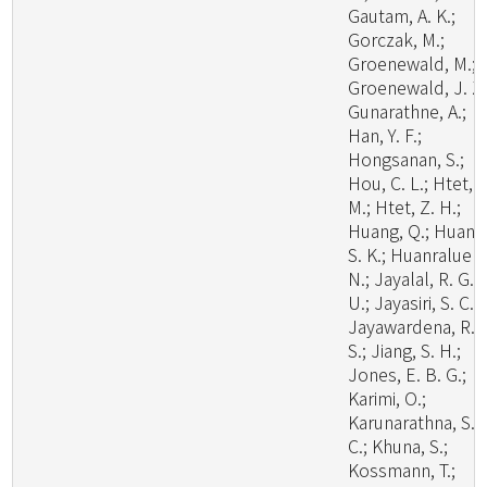
Gautam, A. K.;
Gorczak, M.;
Groenewald, M.;
Groenewald, J. Z.
Gunarathne, A.;
Han, Y. F.;
Hongsanan, S.;
Hou, C. L.; Htet, Y
M.; Htet, Z. H.;
Huang, Q.; Huang
S. K.; Huanraluek,
N.; Jayalal, R. G.
U.; Jayasiri, S. C.;
Jayawardena, R.
S.; Jiang, S. H.;
Jones, E. B. G.;
Karimi, O.;
Karunarathna, S.
C.; Khuna, S.;
Kossmann, T.;