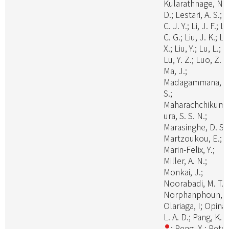
Kularathnage, N.
D.; Lestari, A. S.; L
C. J. Y.; Li, J. F.; Li
C. G.; Liu, J. K.; Li
X.; Liu, Y.; Lu, L.;
Lu, Y. Z.; Luo, Z. L
Ma, J.;
Madagammana, A
S.;
Maharachchikum
ura, S. S. N.;
Marasinghe, D. S.;
Martzoukou, E.;
Marin-Felix, Y.;
Miller, A. N.;
Monkai, J.;
Noorabadi, M. T.;
Norphanphoun, C
Olariaga, I; Opina,
L. A. D.; Pang, K. 
; Peng, X.; Peter