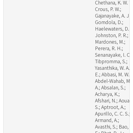
Chethana, K. W. T.
Crous, P. W.;
Gajanayake, A. J.;
Gomdola, D.;
Haelewaters, D.;
Johnston, P. R.;
Mardones, M.;
Perera, R. H.;
Senanayake, I. C.;
Tibpromma, S.;
Yasanthika, W. A.
E.; Abbasi, M. W.;
Abdel-Wahab, M.
A.; Absalan, S.;
Acharya, K.;
Afshari, N.; Aouali
S.; Aptroot, A.;
Apurillo, C. C. S.;
Armand, A.;
Avasthi, S.; Bao, D