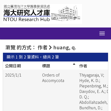
Skip
navigation
瀏覽 的方式： 作者
huang, q.
顯示 1 到 2 筆資料，總共 2 筆
公開日期
標題
作者
2025/1/1
Orders of
Thiyagaraja, V;
Ascomycota
Hyde, K. D.;
Piepenbring, M.;
Davydov, E. A.; Da
D. Q.;
Abdollahzadeh, J.
Bundhun, D.;