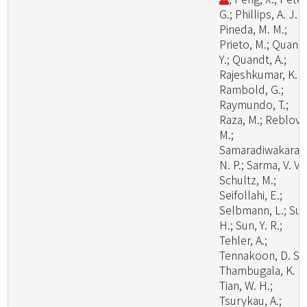
G.; Phillips, A. J. L
Pineda, M. M.;
Prieto, M.; Quan,
Y.; Quandt, A.;
Rajeshkumar, K. C
Rambold, G.;
Raymundo, T.;
Raza, M.; Reblova
M.;
Samaradiwakara,
N. P.; Sarma, V. V.;
Schultz, M.;
Seifollahi, E.;
Selbmann, L.; Su,
H.; Sun, Y. R.;
Tehler, A.;
Tennakoon, D. S.;
Thambugala, K. M
Tian, W. H.;
Tsurykau, A.;