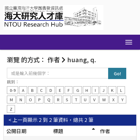
Skip
navigation
瀏覽 的方式： 作者
huang, q.
或
是
輸
跳到：
入
0-9
A
B
C
D
E
F
G
H
I
J
K
L
前
幾
M
N
O
P
Q
R
S
T
U
V
W
X
Y
個
Z
字：
< 上一頁
顯示 2 到 2 筆資料，總共 2 筆
公開日期
標題
作者