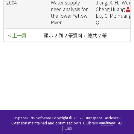
2004
Water supply
Jiang, X. H.; Wen-
need analysis for
Cheng Huang
;
the lower Yellow
Liu, C. M.; Huang,
River
Q.
< 上一頁
顯示 2 到 2 筆資料，總共 2 筆
DSpace-CRIS Software
Copyright © 2002-
Duraspace
4science -
Extension maintained and optimized by
NTU Library
回饋