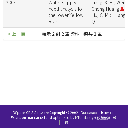
2004
Water supply
Jiang, X. H.; Wen-
need analysis for
Cheng Huang
;
the lower Yellow
Liu, C. M.; Huang,
River
Q.
< 上一頁
顯示 2 到 2 筆資料，總共 2 筆
DSpace-CRIS Software
Copyright © 2002-
Duraspace
4science -
Extension maintained and optimized by
NTU Library
回饋