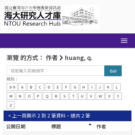
Skip
navigation
瀏覽 的方式： 作者
huang, q.
或
是
輸
跳到：
入
0-9
A
B
C
D
E
F
G
H
I
J
K
L
前
幾
M
N
O
P
Q
R
S
T
U
V
W
X
Y
個
Z
字：
< 上一頁
顯示 2 到 2 筆資料，總共 2 筆
公開日期
標題
作者