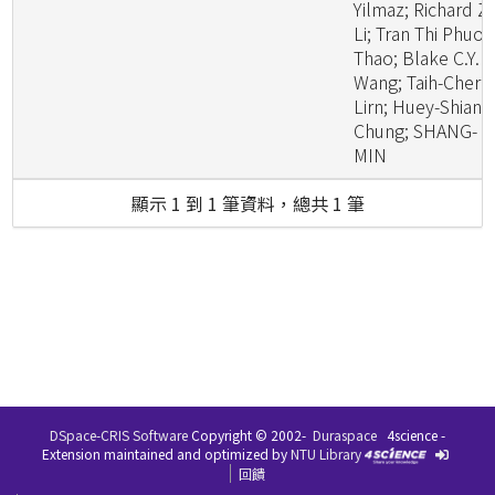
Yilmaz; Richard Z.
Li; Tran Thi Phuo
Thao; Blake C.Y.
Wang; Taih-Chern
Lirn; Huey-Shian
Chung; SHANG-
MIN
顯示 1 到 1 筆資料，總共 1 筆
DSpace-CRIS Software
Copyright © 2002-
Duraspace
4science -
Extension maintained and optimized by
NTU Library
回饋