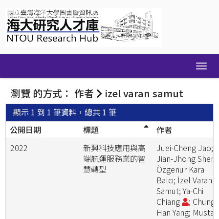
Skip
navigation
瀏覽 的方式： 作者
izel varan samut
顯示 1 到 1 筆資料，總共 1 筆
公開日期
標題
作者
2022
新興科技應用與高
Juei-Cheng Jao;
端航運服務業的智
Jian-Jhong Shen;
慧轉型
Özgenur Kara
Balcı; İzel Varan
Samut; Ya-Chi
Chiang
; Chung-
Han Yang; Mustaf