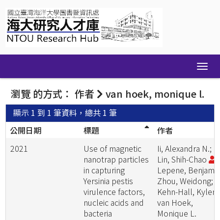
Skip
navigation
瀏覽 的方式： 作者
van hoek, monique l.
顯示 1 到 1 筆資料，總共 1 筆
公開日期
標題
作者
2021
Use of magnetic
Ii, Alexandra N.;
nanotrap particles
Lin, Shih-Chao
;
in capturing
Lepene, Benjamin
Yersinia pestis
Zhou, Weidong;
virulence factors,
Kehn-Hall, Kylene
nucleic acids and
van Hoek,
bacteria
Monique L.