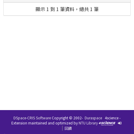
顯示 1 到 1 筆資料，總共 1 筆
DSpace-CRIS Software
Copyright © 2002-
Duraspace
4science -
Extension maintained and optimized by
NTU Library
回饋