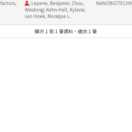
 factors,
; Lepene, Benjamin; Zhou,
NANOBIOTECH
Weidong; Kehn-Hall, Kylene;
van Hoek, Monique L.
顯示 1 到 1 筆資料，總共 1 筆