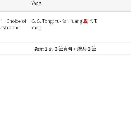
Yang
s’ Choice of
G. S. Tong; Yu-Kai Huang
; Y. T.
tastrophe
Yang
顯示 1 到 2 筆資料，總共 2 筆