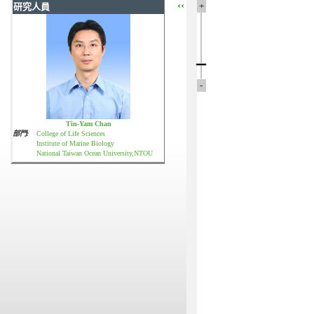
‹‹
+
研究人員
-
Tin-Yam Chan
部門:
College of Life Sciences
Institute of Marine Biology
National Taiwan Ocean University,NTOU