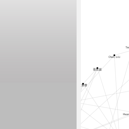
Ti
Chen, Li-Li
張忠誠
王榮華
Pan, Yen-Ju
Hwan
Gwo, Jin-Chywan