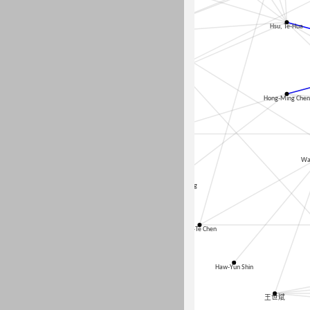
Hsu, Te-Hua
Gong, Hong-Yi
Huang, Chang-Wen
Hong-Ming Chen
Tai-Yuan Chen
Wa
Huang, Chih-Yang
Min-Te Chen
Haw-Yun Shin
王世斌