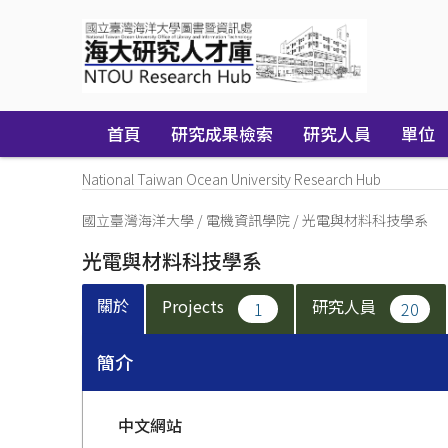
Skip
navigation
首頁
研究成果檢索
研究人員
單位
National Taiwan Ocean University Research Hub
國立臺灣海洋大學
/
電機資訊學院
/
光電與材料科技學系
光電與材料科技學系
關於
Projects
研究人員
1
20
簡介
中文網站