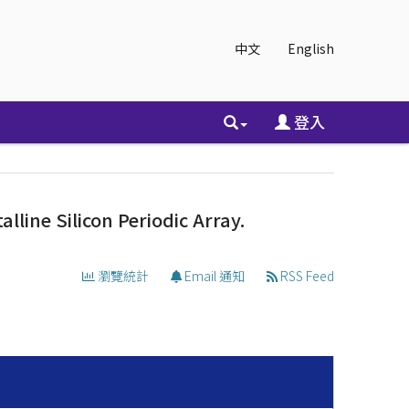
中文
English
登入
line Silicon Periodic Array.
瀏覽統計
Email 通知
RSS Feed