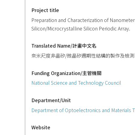
Project title
Preparation and Characterization of Nanomete
Silicon/Microcrystalline Silicon Periodic Array.
Translated Name/計畫中文名
奈米尺度非晶矽/微晶矽週期性結構的製作及檢測
Funding Organization/主管機關
National Science and Technology Council
Department/Unit
Department of Optoelectronics and Materials 
Website