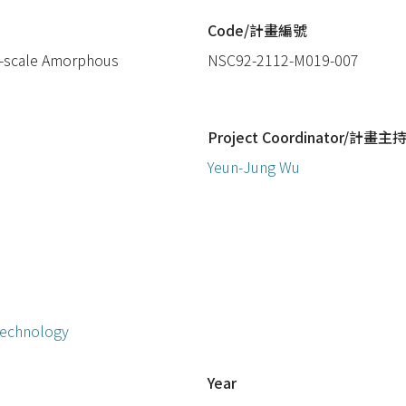
Code/計畫編號
r-scale Amorphous
NSC92-2112-M019-007
Project Coordinator/計畫主
Yeun-Jung Wu
Technology
Year