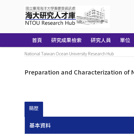
Skip
navigation
首頁
研究成果檢索
研究人員
單位
National Taiwan Ocean University Research Hub
Preparation and Characterization of N
簡歷
基本資料