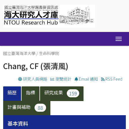
Skip
navigation
國立臺灣海洋大學
/
生命科學院
Chang, CF
(張清風)
研究人員網路
瀏覽統計
Email 通知
RSS Feed
簡歷
指標
研究成果
159
計畫與補助
88
基本資料