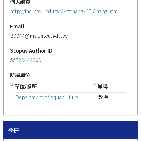
個人網頁
http://ind.ntou.edu.tw/~cfchang/CF-Chang.htm
Email
B0044@mail.ntou.edu.tw
Scopus Author ID
55729442900
所屬單位
單位/系所
職稱
Department of Aquaculture
教授
學歷