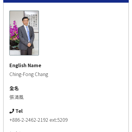
English Name
Ching-Fong Chang
全名
張清風
Tel
+886-2-2462-2192 ext:5209